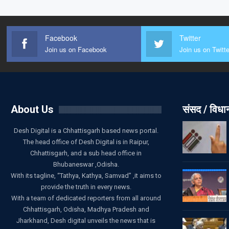
Facebook
Twitter
Join us on Facebook
Join us on Twitte
About Us
संसद / विध
Desh Digital is a Chhattisgarh based news portal.
The head office of Desh Digital is in Raipur,
Chhattisgarh, and a sub head office in
Bhubaneswar ,Odisha.
With its tagline, “Tathya, Kathya, Samvad” ,it aims to
provide the truth in every news.
With a team of dedicated reporters from all around
Chhattisgarh, Odisha, Madhya Pradesh and
Jharkhand, Desh digital unveils the news that is