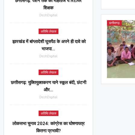
छत्तीसगढ़: पेंशन तक को मोहताज ये रिटायर
शिक्षक
DeshDigital
छत्तीसगढ़
अतिथि लेखक
झारखंड में बांग्लादेशी घुसपैठ के अपने ही दावे को
भाजपा…
DeshDigital
अतिथि लेखक
छत्तीसगढ़: युक्तियुक्तकरण याने स्कूल बंदी, छंटनी
और…
DeshDigital
अतिथि लेखक
लोकसभा चुनाव 2024: कांग्रेस का घोषणापत्र
कितना प्रभावी?