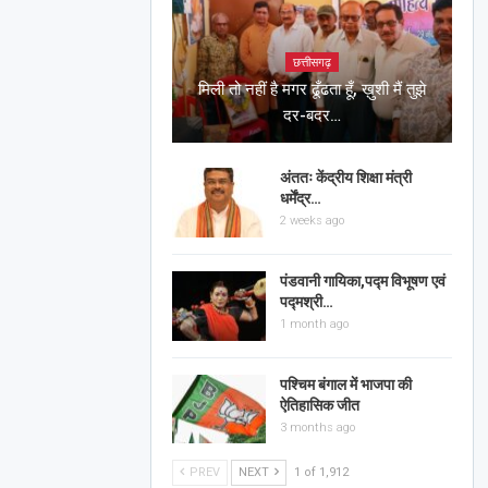
छत्तीसगढ़
मिली तो नहीं है मगर ढूँढता हूँ, ख़ुशी मैं तुझे
दर-बदर…
अंततः केंद्रीय शिक्षा मंत्री
धर्मेंद्र…
2 weeks ago
पंडवानी गायिका,पद्म विभूषण एवं
पद्मश्री…
1 month ago
पश्चिम बंगाल में भाजपा की
ऐतिहासिक जीत
3 months ago
PREV
NEXT
1 of 1,912