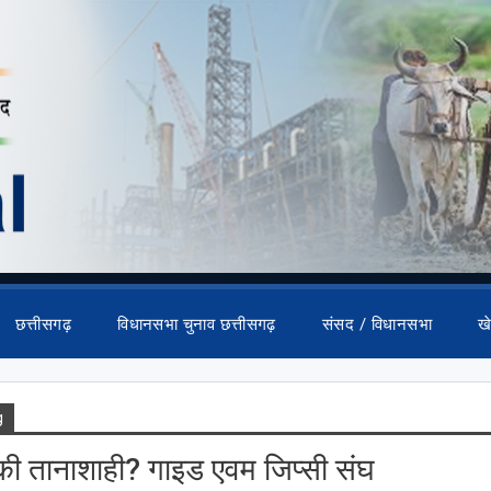
छत्तीसगढ़
विधानसभा चुनाव छत्तीसगढ़
संसद / विधानसभा
ख
g
ी तानाशाही? गाइड एवम जिप्सी संघ