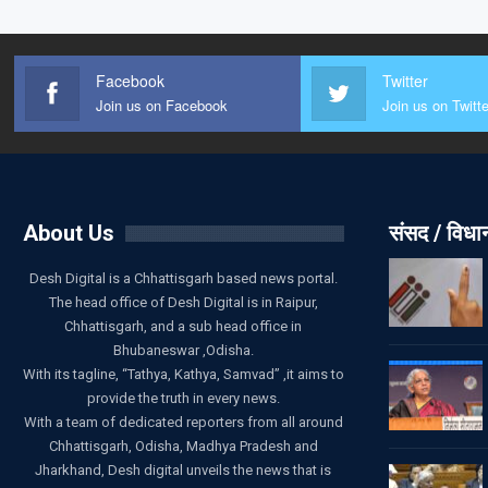
Facebook
Twitter
Join us on Facebook
Join us on Twitte
About Us
संसद / विध
Desh Digital is a Chhattisgarh based news portal.
The head office of Desh Digital is in Raipur,
Chhattisgarh, and a sub head office in
Bhubaneswar ,Odisha.
With its tagline, “Tathya, Kathya, Samvad” ,it aims to
provide the truth in every news.
With a team of dedicated reporters from all around
Chhattisgarh, Odisha, Madhya Pradesh and
Jharkhand, Desh digital unveils the news that is