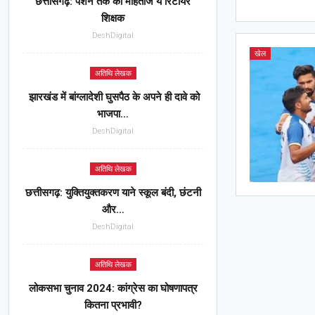
छत्तीसगढ़: पेंशन तक को मोहताज ये रिटायर
शिक्षक
DeshDigital
खेल
अतिथि लेखक
झारखंड में बांग्लादेशी घुसपैठ के अपने ही दावे को
भाजपा…
DeshDigital
अतिथि लेखक
छत्तीसगढ़: युक्तियुक्तकरण याने स्कूल बंदी, छंटनी
और…
DeshDigital
अतिथि लेखक
लोकसभा चुनाव 2024: कांग्रेस का घोषणापत्र
कितना प्रभावी?