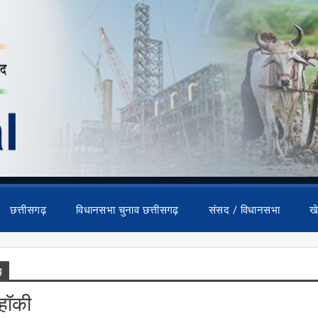
छत्तीसगढ़
विधानसभा चुनाव छत्तीसगढ़
संसद / विधानसभा
ख
g
हॉकी