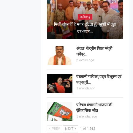
छत्तीसगढ़
मिली तो नहीं है मगर ढूँढता हूँ, ख़ुशी मैं तुझे
दर-बदर…
अंततः केंद्रीय शिक्षा मंत्री
धर्मेंद्र…
2 weeks ago
पंडवानी गायिका,पद्म विभूषण एवं
पद्मश्री…
1 month ago
पश्चिम बंगाल में भाजपा की
ऐतिहासिक जीत
3 months ago
PREV
NEXT
1 of 1,912