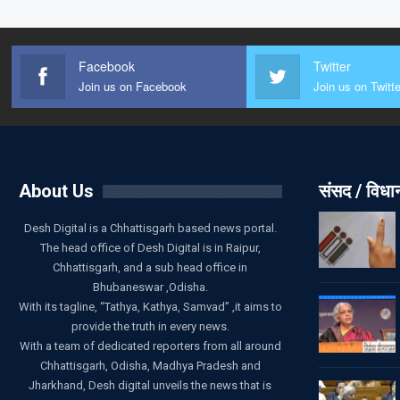
Facebook
Twitter
Join us on Facebook
Join us on Twitte
About Us
संसद / विध
Desh Digital is a Chhattisgarh based news portal.
The head office of Desh Digital is in Raipur,
Chhattisgarh, and a sub head office in
Bhubaneswar ,Odisha.
With its tagline, “Tathya, Kathya, Samvad” ,it aims to
provide the truth in every news.
With a team of dedicated reporters from all around
Chhattisgarh, Odisha, Madhya Pradesh and
Jharkhand, Desh digital unveils the news that is