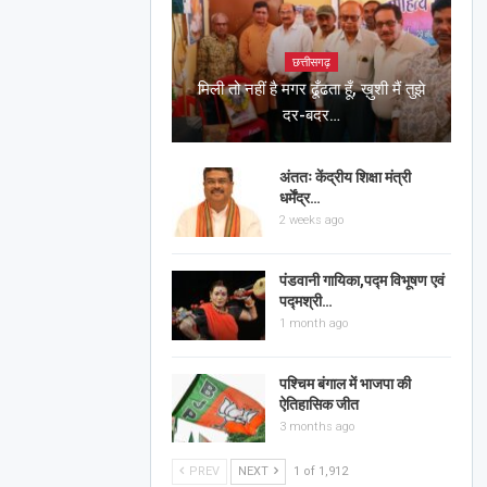
छत्तीसगढ़
मिली तो नहीं है मगर ढूँढता हूँ, ख़ुशी मैं तुझे
दर-बदर…
अंततः केंद्रीय शिक्षा मंत्री
धर्मेंद्र…
2 weeks ago
पंडवानी गायिका,पद्म विभूषण एवं
पद्मश्री…
1 month ago
पश्चिम बंगाल में भाजपा की
ऐतिहासिक जीत
3 months ago
PREV
NEXT
1 of 1,912