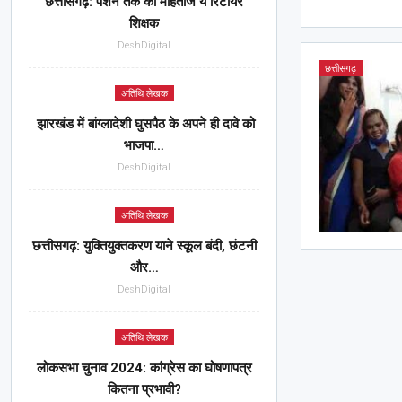
छत्तीसगढ़: पेंशन तक को मोहताज ये रिटायर
शिक्षक
DeshDigital
छत्तीसगढ़
अतिथि लेखक
झारखंड में बांग्लादेशी घुसपैठ के अपने ही दावे को
भाजपा…
DeshDigital
अतिथि लेखक
छत्तीसगढ़: युक्तियुक्तकरण याने स्कूल बंदी, छंटनी
और…
DeshDigital
अतिथि लेखक
लोकसभा चुनाव 2024: कांग्रेस का घोषणापत्र
कितना प्रभावी?