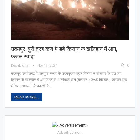
उदयपुर: बुरी तरह कर्ज में डूबे किसान के खलिहान में आग,
फसल स्वाहा
DeshDigital
Nov 19, 2024
0
उदयपुर| छत्तीसगढ़ के सरगुजा संभाग के उदयपुर के ग्राम बिनिया में सोमवार देर रात एक
किसान के खलिहान में आग लगने से 7 ट्रैक्टर धान (करीबन 70-80 क्विंटल ) जलकर राख
हो गया. आगजनी के कारणों के…
READ MORE...
- Advertisement -