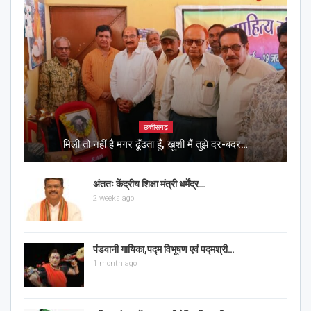
छत्तीसगढ़
मिली तो नहीं है मगर ढूँढता हूँ, ख़ुशी मैं तुझे दर-बदर…
अंततः केंद्रीय शिक्षा मंत्री धर्मेंद्र…
2 weeks ago
पंडवानी गायिका,पद्म विभूषण एवं पद्मश्री…
1 month ago