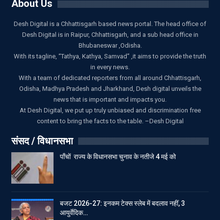
About Us
Desh Digital is a Chhattisgarh based news portal. The head office of
Desh Digital is in Raipur, Chhattisgarh, and a sub head office in
Bhubaneswar ,Odisha.
With its tagline, “Tathya, Kathya, Samvad” ,it aims to provide the truth
in every news.
With a team of dedicated reporters from all around Chhattisgarh,
Odisha, Madhya Pradesh and Jharkhand, Desh digital unveils the
news that is important and impacts you.
At Desh Digital, we put up truly unbiased and discrimination free
content to bring the facts to the table. –Desh Digital
संसद / विधानसभा
पाँचों राज्य के विधानसभा चुनाव के नतीजे 4 मई को
बजट 2026-27: इनकम टेक्स स्लेब में बदलाव नहीं, 3
आयुर्वेदिक…