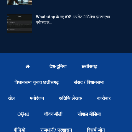
WhatsApp के नए iOS अपडेट में मिलेगा इंस्टाग्राम
प्रोफाइल…
देश-दुनिया
छत्तीसगढ़
विधानसभा चुनाव छत्तीसगढ़
संसद / विधानसभा
खेल
मनोरंजन
अतिथि लेखक
कारोबार
ଓଡ଼ିଶା
जीवन-शैली
सोशल मीडिया
वीडियो
राजधानी/ प्रशासन
रिसर्च जोन