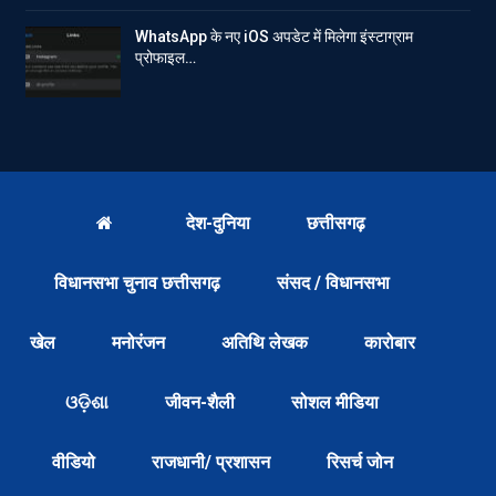
WhatsApp के नए iOS अपडेट में मिलेगा इंस्टाग्राम
प्रोफाइल…
देश-दुनिया
छत्तीसगढ़
विधानसभा चुनाव छत्तीसगढ़
संसद / विधानसभा
खेल
मनोरंजन
अतिथि लेखक
कारोबार
ଓଡ଼ିଶା
जीवन-शैली
सोशल मीडिया
वीडियो
राजधानी/ प्रशासन
रिसर्च जोन