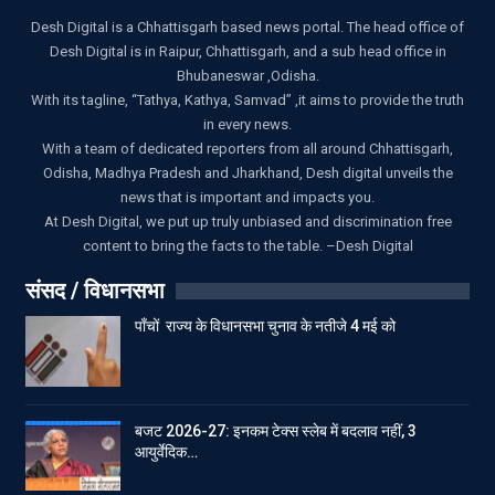
Desh Digital is a Chhattisgarh based news portal. The head office of
Desh Digital is in Raipur, Chhattisgarh, and a sub head office in
Bhubaneswar ,Odisha.
With its tagline, “Tathya, Kathya, Samvad” ,it aims to provide the truth
in every news.
With a team of dedicated reporters from all around Chhattisgarh,
Odisha, Madhya Pradesh and Jharkhand, Desh digital unveils the
news that is important and impacts you.
At Desh Digital, we put up truly unbiased and discrimination free
content to bring the facts to the table. –Desh Digital
संसद / विधानसभा
पाँचों राज्य के विधानसभा चुनाव के नतीजे 4 मई को
बजट 2026-27: इनकम टेक्स स्लेब में बदलाव नहीं, 3
आयुर्वेदिक…