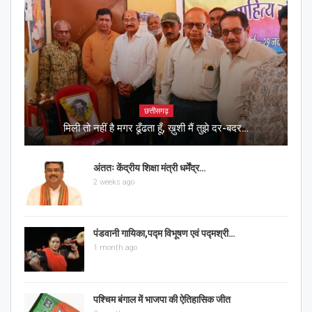
छत्तीसगढ़
मिली तो नहीं है मगर ढूँढता हूँ, ख़ुशी मैं तुझे दर-बदर…
अंततः केंद्रीय शिक्षा मंत्री धर्मेंद्र…
2 weeks ago
पंडवानी गायिका,पद्म विभूषण एवं पद्मश्री…
1 month ago
पश्चिम बंगाल में भाजपा की ऐतिहासिक जीत