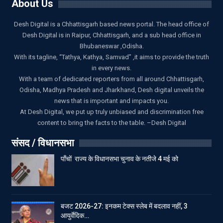
About Us
Desh Digital is a Chhattisgarh based news portal. The head office of
Desh Digital is in Raipur, Chhattisgarh, and a sub head office in
Bhubaneswar ,Odisha.
With its tagline, “Tathya, Kathya, Samvad” ,it aims to provide the truth
in every news.
With a team of dedicated reporters from all around Chhattisgarh,
Odisha, Madhya Pradesh and Jharkhand, Desh digital unveils the
news that is important and impacts you.
At Desh Digital, we put up truly unbiased and discrimination free
content to bring the facts to the table. –Desh Digital
संसद / विधानसभा
पाँचों राज्य के विधानसभा चुनाव के नतीजे 4 मई को
बजट 2026-27: इनकम टेक्स स्लेब में बदलाव नहीं, 3
आयुर्वेदिक…