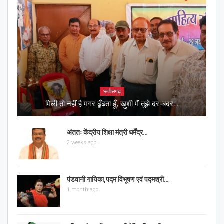
छत्तीसगढ़
मिली तो नहीं है मगर ढूँढता हूँ, ख़ुशी मैं तुझे दर-बदर…
अंततः केंद्रीय शिक्षा मंत्री धर्मेंद्र…
2 weeks ago
पंडवानी गायिका,पद्म विभूषण एवं पद्मश्री…
1 month ago