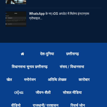
WhatsApp के नए iOS अपडेट में मिलेगा इंस्टाग्राम
प्रोफाइल…
देश-दुनिया
छत्तीसगढ़
विधानसभा चुनाव छत्तीसगढ़
संसद / विधानसभा
खेल
मनोरंजन
अतिथि लेखक
कारोबार
ଓଡ଼ିଶା
जीवन-शैली
सोशल मीडिया
वीडियो
राजधानी/ प्रशासन
रिसर्च जोन