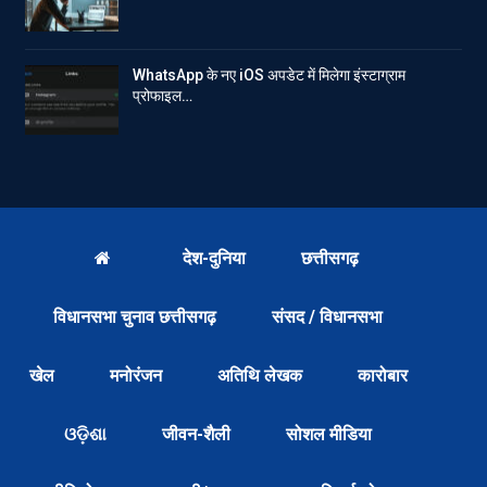
WhatsApp के नए iOS अपडेट में मिलेगा इंस्टाग्राम
प्रोफाइल…
देश-दुनिया
छत्तीसगढ़
विधानसभा चुनाव छत्तीसगढ़
संसद / विधानसभा
खेल
मनोरंजन
अतिथि लेखक
कारोबार
ଓଡ଼ିଶା
जीवन-शैली
सोशल मीडिया