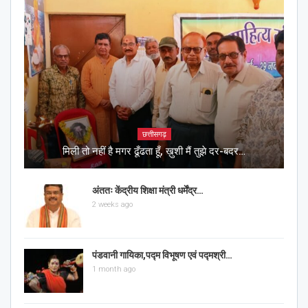
छत्तीसगढ़
मिली तो नहीं है मगर ढूँढता हूँ, ख़ुशी मैं तुझे दर-बदर…
अंततः केंद्रीय शिक्षा मंत्री धर्मेंद्र…
2 weeks ago
पंडवानी गायिका,पद्म विभूषण एवं पद्मश्री…
1 month ago