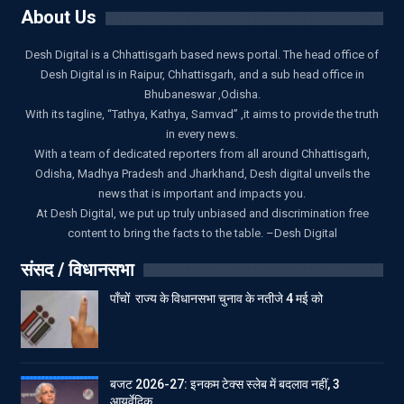
About Us
Desh Digital is a Chhattisgarh based news portal. The head office of
Desh Digital is in Raipur, Chhattisgarh, and a sub head office in
Bhubaneswar ,Odisha.
With its tagline, “Tathya, Kathya, Samvad” ,it aims to provide the truth
in every news.
With a team of dedicated reporters from all around Chhattisgarh,
Odisha, Madhya Pradesh and Jharkhand, Desh digital unveils the
news that is important and impacts you.
At Desh Digital, we put up truly unbiased and discrimination free
content to bring the facts to the table. –Desh Digital
संसद / विधानसभा
पाँचों राज्य के विधानसभा चुनाव के नतीजे 4 मई को
बजट 2026-27: इनकम टेक्स स्लेब में बदलाव नहीं, 3
आयुर्वेदिक…