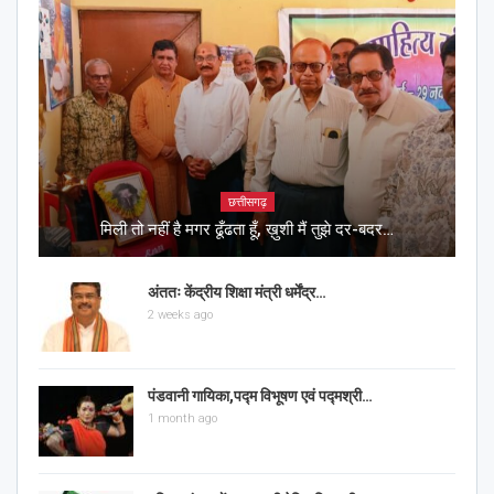
छत्तीसगढ़
मिली तो नहीं है मगर ढूँढता हूँ, ख़ुशी मैं तुझे दर-बदर…
अंततः केंद्रीय शिक्षा मंत्री धर्मेंद्र…
2 weeks ago
पंडवानी गायिका,पद्म विभूषण एवं पद्मश्री…
1 month ago