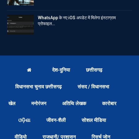
WhatsApp के नए iOS अपडेट में मिलेगा इंस्टाग्राम
प्रोफाइल…
देश-दुनिया
छत्तीसगढ़
विधानसभा चुनाव छत्तीसगढ़
संसद / विधानसभा
खेल
मनोरंजन
अतिथि लेखक
कारोबार
ଓଡ଼ିଶା
जीवन-शैली
सोशल मीडिया
वीडियो
राजधानी/ प्रशासन
रिसर्च जोन