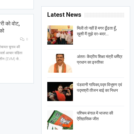
Latest News
वरी को वोट,
मिली तो नहीं है मगर ढूँढता हूँ,
को
ख़ुशी मैं तुझे दर-बदर…
0
पंचायत चुनाव की
दर्श आचार संहिता
अंततः केंद्रीय शिक्षा मंत्री धर्मेंद्र
 मशीन (EVM) से…
प्रधान का इस्तीफा
पंडवानी गायिका,पद्म विभूषण एवं
पद्मश्री तीजन बाई का निधन
पश्चिम बंगाल में भाजपा की
ऐतिहासिक जीत