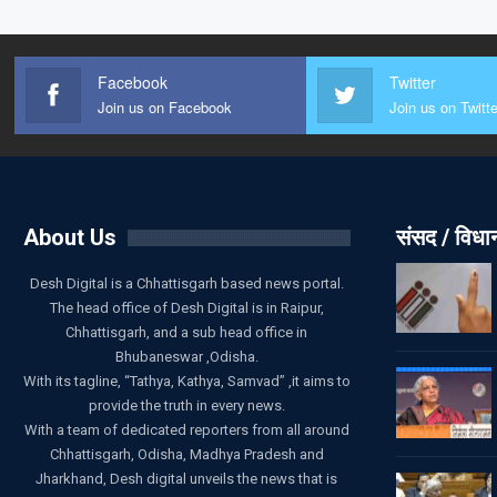
Facebook
Twitter
Join us on Facebook
Join us on Twitte
About Us
संसद / विध
Desh Digital is a Chhattisgarh based news portal.
The head office of Desh Digital is in Raipur,
Chhattisgarh, and a sub head office in
Bhubaneswar ,Odisha.
With its tagline, “Tathya, Kathya, Samvad” ,it aims to
provide the truth in every news.
With a team of dedicated reporters from all around
Chhattisgarh, Odisha, Madhya Pradesh and
Jharkhand, Desh digital unveils the news that is