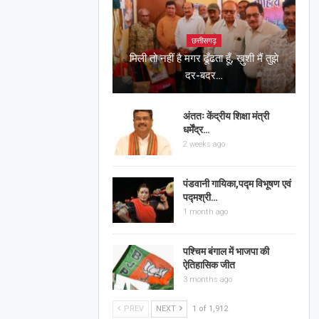
छत्तीसगढ़
मिली तो नहीं है मगर ढूँढता हूँ, ख़ुशी मैं तुझे
दर-बदर…
अंततः केंद्रीय शिक्षा मंत्री
धर्मेंद्र…
2 weeks ago
पंडवानी गायिका,पद्म विभूषण एवं
पद्मश्री…
1 month ago
पश्चिम बंगाल में भाजपा की
ऐतिहासिक जीत
3 months ago
PREV
NEXT
1 of 1,912