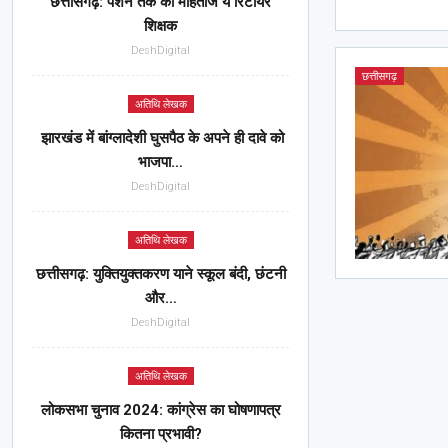
छत्तीसगढ़: पेंशन तक को मोहताज ये रिटायर
शिक्षक
DeshDigital
छत्तीसगढ़
अतिथि लेखक
झारखंड में बांग्लादेशी घुसपैठ के अपने ही दावे को
भाजपा…
DeshDigital
अतिथि लेखक
छत्तीसगढ़: युक्तियुक्तकरण याने स्कूल बंदी, छंटनी
और…
DeshDigital
अतिथि लेखक
लोकसभा चुनाव 2024: कांग्रेस का घोषणापत्र
कितना प्रभावी?