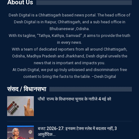
About Us
Desh Digital is a Chhattisgarh based news portal. The head office of
Desh Digital is in Raipur, Chhattisgarh, and a sub head office in
Bhubaneswar ,Odisha.
With its tagline, “Tathya, Kathya, Samvad” ,it aims to provide the truth
in every news.
With a team of dedicated reporters from all around Chhattisgarh,
Odisha, Madhya Pradesh and Jharkhand, Desh digital unveils the
news that is important and impacts you.
At Desh Digital, we put up truly unbiased and discrimination free
content to bring the facts to the table. –Desh Digital
संसद / विधानसभा
पाँचों राज्य के विधानसभा चुनाव के नतीजे 4 मई को
बजट 2026-27: इनकम टेक्स स्लेब में बदलाव नहीं, 3
आयुर्वेदिक…