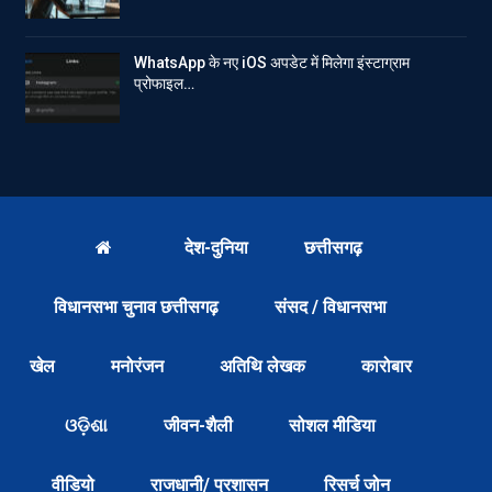
WhatsApp के नए iOS अपडेट में मिलेगा इंस्टाग्राम
प्रोफाइल…
देश-दुनिया
छत्तीसगढ़
विधानसभा चुनाव छत्तीसगढ़
संसद / विधानसभा
खेल
मनोरंजन
अतिथि लेखक
कारोबार
ଓଡ଼ିଶା
जीवन-शैली
सोशल मीडिया
वीडियो
राजधानी/ प्रशासन
रिसर्च जोन