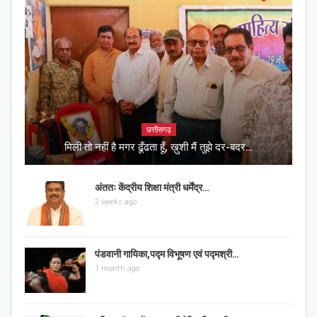
छत्तीसगढ़
मिली तो नहीं है मगर ढूँढता हूँ, ख़ुशी मैं तुझे दर-बदर…
अंततः केंद्रीय शिक्षा मंत्री धर्मेंद्र…
2 weeks ago
पंडवानी गायिका,पद्म विभूषण एवं पद्मश्री…
1 month ago