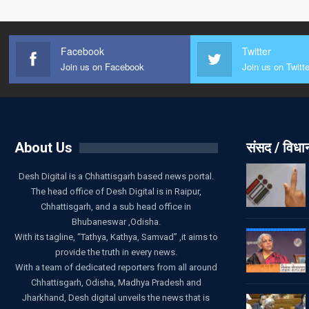
Facebook
Twitter
Join us on Facebook
Join us on Twitte
About Us
संसद / विध
Desh Digital is a Chhattisgarh based news portal.
The head office of Desh Digital is in Raipur,
Chhattisgarh, and a sub head office in
Bhubaneswar ,Odisha.
With its tagline, “Tathya, Kathya, Samvad” ,it aims to
provide the truth in every news.
With a team of dedicated reporters from all around
Chhattisgarh, Odisha, Madhya Pradesh and
Jharkhand, Desh digital unveils the news that is