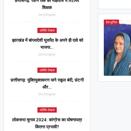
छत्तीसगढ़: पेंशन तक को मोहताज ये रिटायर
शिक्षक
DeshDigital
देश-दुनिया
अतिथि लेखक
झारखंड में बांग्लादेशी घुसपैठ के अपने ही दावे को
भाजपा…
DeshDigital
अतिथि लेखक
छत्तीसगढ़: युक्तियुक्तकरण याने स्कूल बंदी, छंटनी
और…
DeshDigital
अतिथि लेखक
लोकसभा चुनाव 2024: कांग्रेस का घोषणापत्र
कितना प्रभावी?