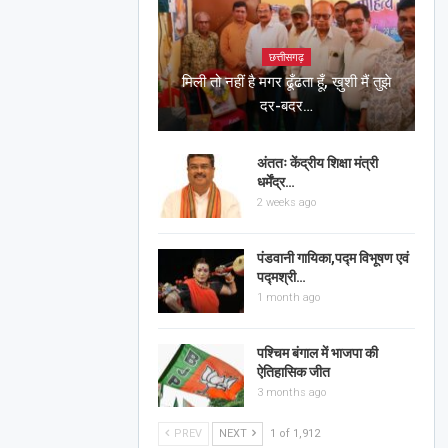
छत्तीसगढ़
मिली तो नहीं है मगर ढूँढता हूँ, ख़ुशी मैं तुझे
दर-बदर…
अंततः केंद्रीय शिक्षा मंत्री
धर्मेंद्र…
2 weeks ago
पंडवानी गायिका,पद्म विभूषण एवं
पद्मश्री…
1 month ago
पश्चिम बंगाल में भाजपा की
ऐतिहासिक जीत
3 months ago
PREV
NEXT
1 of 1,912