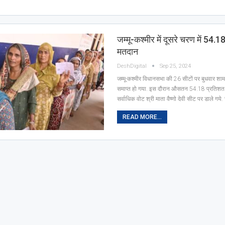
जम्मू-कश्मीर में दूसरे चरण में 54.
मतदान
DeshDigital
Sep 25, 2024
जम्मू-कश्मीर विधानसभा की 26 सीटों पर बुधवार श
समाप्त हो गया. इस दौरान औसतन 54.18 प्रतिशत 
सर्वाधिक वोट श्री माता वैष्णो देवी सीट पर डाले गये
READ MORE...