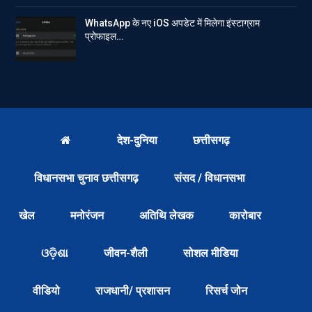
WhatsApp के नए iOS अपडेट में मिलेगा इंस्टाग्राम
प्रोफाइल…
देश-दुनिया
छत्तीसगढ़
विधानसभा चुनाव छत्तीसगढ़
संसद / विधानसभा
खेल
मनोरंजन
अतिथि लेखक
कारोबार
ଓଡ଼ିଶା
जीवन-शैली
सोशल मीडिया
वीडियो
राजधानी/ प्रशासन
रिसर्च जोन