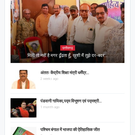
छत्तीसगढ़
मिली तो नहीं है मगर ढूँढता हूँ, ख़ुशी मैं तुझे दर-बदर…
अंततः केंद्रीय शिक्षा मंत्री धर्मेंद्र…
2 weeks ago
पंडवानी गायिका,पद्म विभूषण एवं पद्मश्री…
1 month ago
पश्चिम बंगाल में भाजपा की ऐतिहासिक जीत