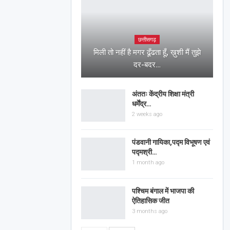
छत्तीसगढ़
मिली तो नहीं है मगर ढूँढता हूँ, ख़ुशी मैं तुझे
दर-बदर…
अंततः केंद्रीय शिक्षा मंत्री
धर्मेंद्र…
2 weeks ago
पंडवानी गायिका,पद्म विभूषण एवं
पद्मश्री…
1 month ago
पश्चिम बंगाल में भाजपा की
ऐतिहासिक जीत
3 months ago