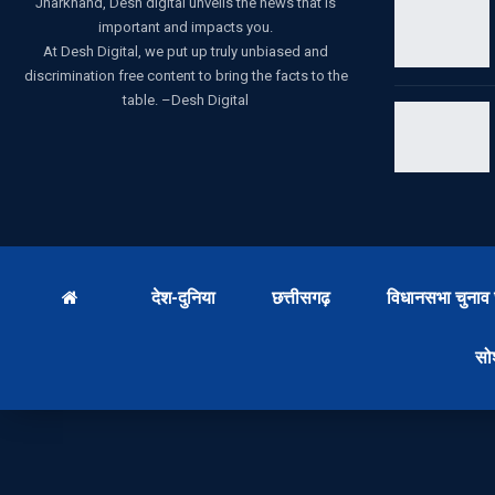
Jharkhand, Desh digital unveils the news that is
important and impacts you.
At Desh Digital, we put up truly unbiased and
discrimination free content to bring the facts to the
table. –Desh Digital
देश-दुनिया
छत्तीसगढ़
विधानसभा चुनाव 
सो