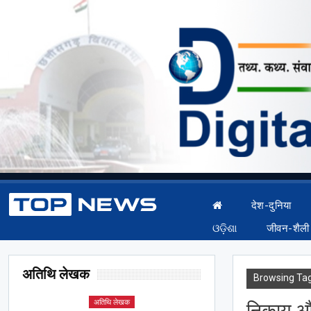
देश-दुनिया
ଓଡ଼ିଶା
जीवन-शैली
अतिथि लेखक
Browsing Ta
अतिथि लेखक
निकाय और