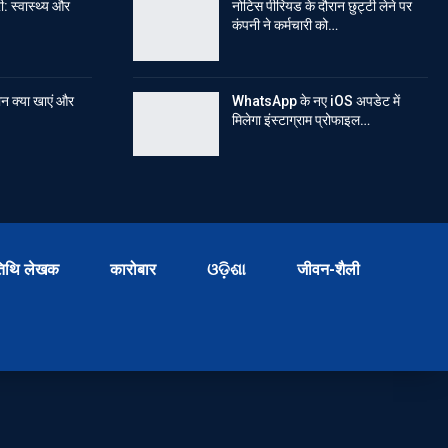
: स्वास्थ्य और
नोटिस पीरियड के दौरान छुट्टी लेने पर
कंपनी ने कर्मचारी को…
रान क्या खाएं और
WhatsApp के नए iOS अपडेट में
मिलेगा इंस्टाग्राम प्रोफाइल…
िथि लेखक
कारोबार
ଓଡ଼ିଶା
जीवन-शैली