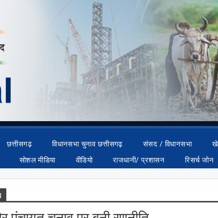
छत्तीसगढ़
विधानसभा चुनाव छत्तीसगढ़
संसद / विधानसभा
ख
सोशल मीडिया
वीडियो
राजधानी/ प्रशासन
रिसर्च जोन
g
 पंचायत चुनाव पर बनी रणनीति