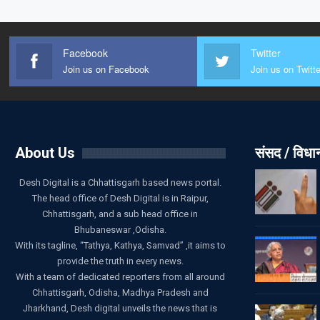
Facebook
Twitter
Join us on Facebook
Join us on Twitte
About Us
संसद / विध
Desh Digital is a Chhattisgarh based news portal.
The head office of Desh Digital is in Raipur,
Chhattisgarh, and a sub head office in
Bhubaneswar ,Odisha.
With its tagline, “Tathya, Kathya, Samvad” ,it aims to
provide the truth in every news.
With a team of dedicated reporters from all around
Chhattisgarh, Odisha, Madhya Pradesh and
Jharkhand, Desh digital unveils the news that is