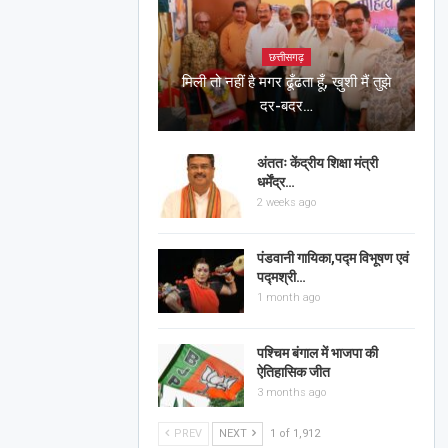
छत्तीसगढ़
मिली तो नहीं है मगर ढूँढता हूँ, ख़ुशी मैं तुझे
दर-बदर…
अंततः केंद्रीय शिक्षा मंत्री
धर्मेंद्र…
2 weeks ago
पंडवानी गायिका,पद्म विभूषण एवं
पद्मश्री…
1 month ago
पश्चिम बंगाल में भाजपा की
ऐतिहासिक जीत
3 months ago
PREV
NEXT
1 of 1,912