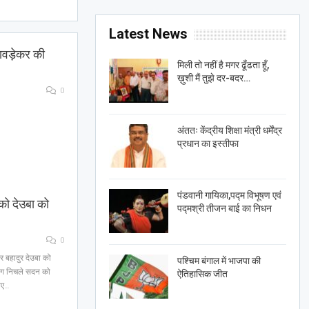
Latest News
जावड़ेकर की
मिली तो नहीं है मगर ढूँढता हूँ,
ख़ुशी मैं तुझे दर-बदर…
0
अंततः केंद्रीय शिक्षा मंत्री धर्मेंद्र
प्रधान का इस्तीफा
पंडवानी गायिका,पद्म विभूषण एवं
 को देउबा को
पद्मश्री तीजन बाई का निधन
0
ेर बहादुर देउबा को
पश्चिम बंगाल में भाजपा की
भंग निचले सदन को
ऐतिहासिक जीत
नए…