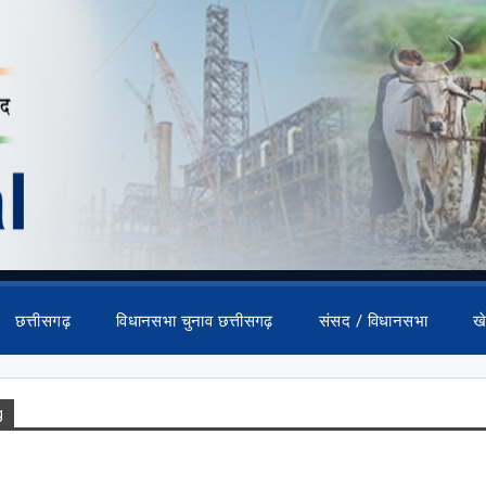
छत्तीसगढ़
विधानसभा चुनाव छत्तीसगढ़
संसद / विधानसभा
ख
g