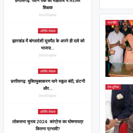
छत्तीसगढ़: पेंशन तक को मोहताज ये रिटायर
शिक्षक
DeshDigital
राजनीति
अतिथि लेखक
झारखंड में बांग्लादेशी घुसपैठ के अपने ही दावे को
भाजपा…
DeshDigital
अतिथि लेखक
छत्तीसगढ़: युक्तियुक्तकरण याने स्कूल बंदी, छंटनी
देश-दुनिया
और…
DeshDigital
अतिथि लेखक
लोकसभा चुनाव 2024: कांग्रेस का घोषणापत्र
कितना प्रभावी?