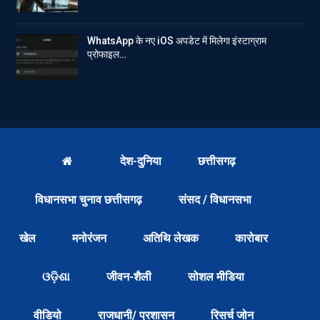
WhatsApp के नए iOS अपडेट में मिलेगा इंस्टाग्राम
प्रोफाइल…
देश-दुनिया
छत्तीसगढ़
विधानसभा चुनाव छत्तीसगढ़
संसद / विधानसभा
खेल
मनोरंजन
अतिथि लेखक
कारोबार
ଓଡ଼ିଶା
जीवन-शैली
सोशल मीडिया
वीडियो
राजधानी/ प्रशासन
रिसर्च जोन