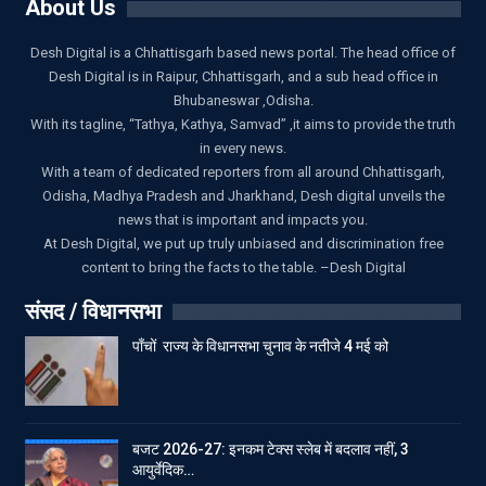
About Us
Desh Digital is a Chhattisgarh based news portal. The head office of
Desh Digital is in Raipur, Chhattisgarh, and a sub head office in
Bhubaneswar ,Odisha.
With its tagline, “Tathya, Kathya, Samvad” ,it aims to provide the truth
in every news.
With a team of dedicated reporters from all around Chhattisgarh,
Odisha, Madhya Pradesh and Jharkhand, Desh digital unveils the
news that is important and impacts you.
At Desh Digital, we put up truly unbiased and discrimination free
content to bring the facts to the table. –Desh Digital
संसद / विधानसभा
पाँचों राज्य के विधानसभा चुनाव के नतीजे 4 मई को
बजट 2026-27: इनकम टेक्स स्लेब में बदलाव नहीं, 3
आयुर्वेदिक…