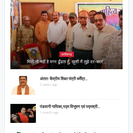
छत्तीसगढ़
मिली तो नहीं है मगर ढूँढता हूँ, ख़ुशी मैं तुझे दर-बदर…
अंततः केंद्रीय शिक्षा मंत्री धर्मेंद्र…
2 weeks ago
पंडवानी गायिका,पद्म विभूषण एवं पद्मश्री…
1 month ago