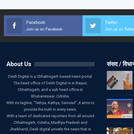
Facebook
Twitter
Join us on Facebook
Join us on Twitte
About Us
संसद / विध
Desh Digital is a Chhattisgarh based news portal.
The head office of Desh Digital is in Raipur,
Chhattisgarh, and a sub head office in
Bhubaneswar ,Odisha.
With its tagline, “Tathya, Kathya, Samvad” ,it aims to
provide the truth in every news.
With a team of dedicated reporters from all around
Chhattisgarh, Odisha, Madhya Pradesh and
Jharkhand, Desh digital unveils the news that is