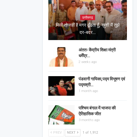
छत्तीसगढ़
मिली तो नहीं है मगर ढूँढता हूँ, ख़ुशी मैं तुझे
दर-बदर…
अंततः केंद्रीय शिक्षा मंत्री
धर्मेंद्र…
2 weeks ago
पंडवानी गायिका,पद्म विभूषण एवं
पद्मश्री…
1 month ago
पश्चिम बंगाल में भाजपा की
ऐतिहासिक जीत
3 months ago
PREV
NEXT
1 of 1,912