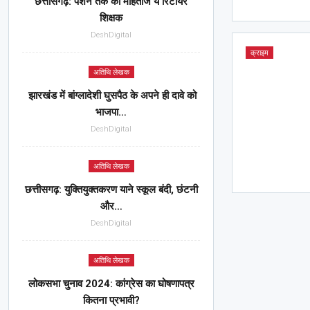
छत्तीसगढ़: पेंशन तक को मोहताज ये रिटायर
शिक्षक
DeshDigital
क्राइम
अतिथि लेखक
झारखंड में बांग्लादेशी घुसपैठ के अपने ही दावे को
भाजपा…
DeshDigital
अतिथि लेखक
छत्तीसगढ़: युक्तियुक्तकरण याने स्कूल बंदी, छंटनी
और…
DeshDigital
अतिथि लेखक
लोकसभा चुनाव 2024: कांग्रेस का घोषणापत्र
कितना प्रभावी?