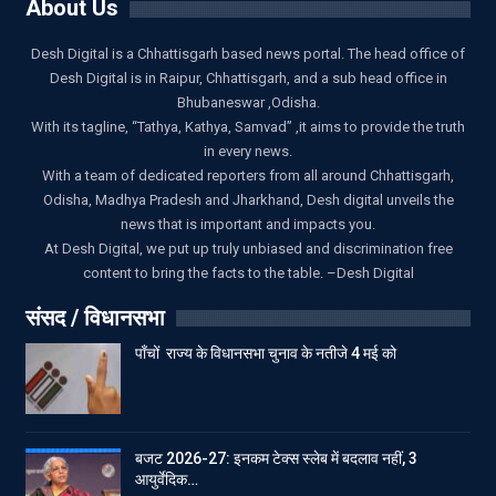
About Us
Desh Digital is a Chhattisgarh based news portal. The head office of
Desh Digital is in Raipur, Chhattisgarh, and a sub head office in
Bhubaneswar ,Odisha.
With its tagline, “Tathya, Kathya, Samvad” ,it aims to provide the truth
in every news.
With a team of dedicated reporters from all around Chhattisgarh,
Odisha, Madhya Pradesh and Jharkhand, Desh digital unveils the
news that is important and impacts you.
At Desh Digital, we put up truly unbiased and discrimination free
content to bring the facts to the table. –Desh Digital
संसद / विधानसभा
पाँचों राज्य के विधानसभा चुनाव के नतीजे 4 मई को
बजट 2026-27: इनकम टेक्स स्लेब में बदलाव नहीं, 3
आयुर्वेदिक…