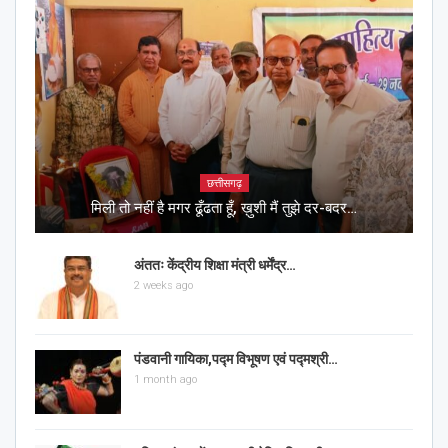
छत्तीसगढ़
मिली तो नहीं है मगर ढूँढता हूँ, ख़ुशी मैं तुझे दर-बदर…
अंततः केंद्रीय शिक्षा मंत्री धर्मेंद्र…
2 weeks ago
पंडवानी गायिका,पद्म विभूषण एवं पद्मश्री…
1 month ago