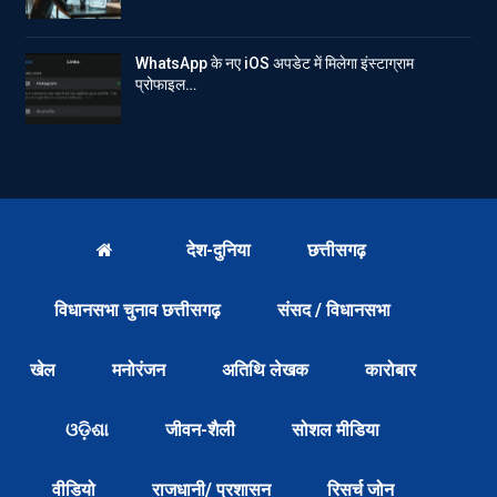
WhatsApp के नए iOS अपडेट में मिलेगा इंस्टाग्राम
प्रोफाइल…
देश-दुनिया
छत्तीसगढ़
विधानसभा चुनाव छत्तीसगढ़
संसद / विधानसभा
खेल
मनोरंजन
अतिथि लेखक
कारोबार
ଓଡ଼ିଶା
जीवन-शैली
सोशल मीडिया
वीडियो
राजधानी/ प्रशासन
रिसर्च जोन