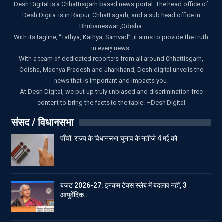
Desh Digital is a Chhattisgarh based news portal. The head office of
Desh Digital is in Raipur, Chhattisgarh, and a sub head office in
Bhubaneswar ,Odisha.
With its tagline, “Tathya, Kathya, Samvad” ,it aims to provide the truth
in every news.
With a team of dedicated reporters from all around Chhattisgarh,
Odisha, Madhya Pradesh and Jharkhand, Desh digital unveils the
news that is important and impacts you.
At Desh Digital, we put up truly unbiased and discrimination free
content to bring the facts to the table. –Desh Digital
संसद / विधानसभा
पाँचों राज्य के विधानसभा चुनाव के नतीजे 4 मई को
बजट 2026-27: इनकम टेक्स स्लेब में बदलाव नहीं, 3
आयुर्वेदिक…