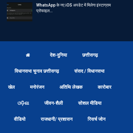
WhatsApp के नए iOS अपडेट में मिलेगा इंस्टाग्राम
प्रोफाइल…
देश-दुनिया
छत्तीसगढ़
विधानसभा चुनाव छत्तीसगढ़
संसद / विधानसभा
खेल
मनोरंजन
अतिथि लेखक
कारोबार
ଓଡ଼ିଶା
जीवन-शैली
सोशल मीडिया
वीडियो
राजधानी/ प्रशासन
रिसर्च जोन