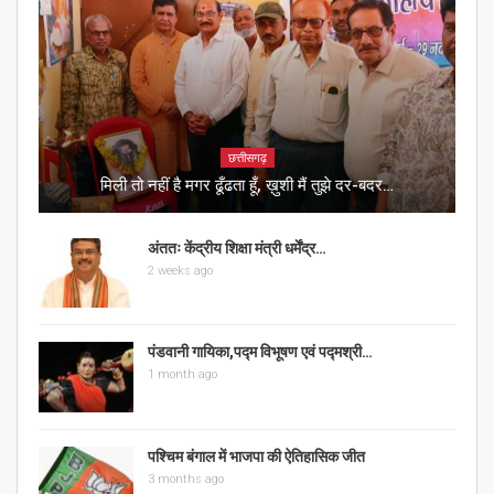
छत्तीसगढ़
मिली तो नहीं है मगर ढूँढता हूँ, ख़ुशी मैं तुझे दर-बदर…
अंततः केंद्रीय शिक्षा मंत्री धर्मेंद्र…
2 weeks ago
पंडवानी गायिका,पद्म विभूषण एवं पद्मश्री…
1 month ago
पश्चिम बंगाल में भाजपा की ऐतिहासिक जीत
3 months ago