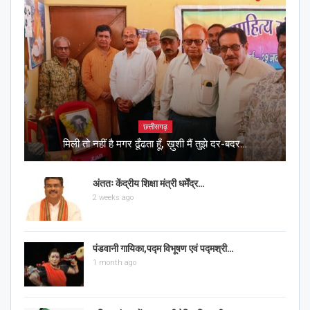
छत्तीसगढ़
मिली तो नहीं है मगर ढूँढता हूँ, ख़ुशी मैं तुझे दर-बदर…
अंततः केंद्रीय शिक्षा मंत्री धर्मेंद्र…
2 weeks ago
पंडवानी गायिका,पद्म विभूषण एवं पद्मश्री…
1 month ago