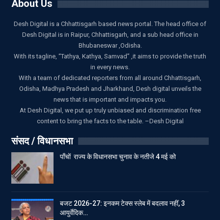
About Us
Desh Digital is a Chhattisgarh based news portal. The head office of
Desh Digital is in Raipur, Chhattisgarh, and a sub head office in
Bhubaneswar ,Odisha.
With its tagline, “Tathya, Kathya, Samvad” ,it aims to provide the truth
in every news.
With a team of dedicated reporters from all around Chhattisgarh,
Odisha, Madhya Pradesh and Jharkhand, Desh digital unveils the
news that is important and impacts you.
At Desh Digital, we put up truly unbiased and discrimination free
content to bring the facts to the table. –Desh Digital
संसद / विधानसभा
पाँचों राज्य के विधानसभा चुनाव के नतीजे 4 मई को
बजट 2026-27: इनकम टेक्स स्लेब में बदलाव नहीं, 3
आयुर्वेदिक…