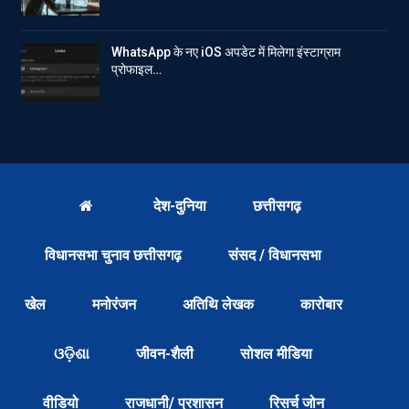
WhatsApp के नए iOS अपडेट में मिलेगा इंस्टाग्राम
प्रोफाइल…
देश-दुनिया
छत्तीसगढ़
विधानसभा चुनाव छत्तीसगढ़
संसद / विधानसभा
खेल
मनोरंजन
अतिथि लेखक
कारोबार
ଓଡ଼ିଶା
जीवन-शैली
सोशल मीडिया
वीडियो
राजधानी/ प्रशासन
रिसर्च जोन