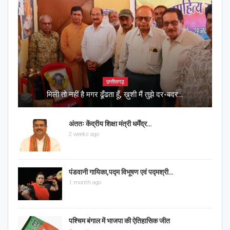
छत्तीसगढ़
मिली तो नहीं है मगर ढूँढता हूँ, ख़ुशी मैं तुझे दर-बदर…
अंततः केंद्रीय शिक्षा मंत्री धर्मेंद्र…
2 weeks ago
पंडवानी गायिका,पद्म विभूषण एवं पद्मश्री…
1 month ago
पश्चिम बंगाल में भाजपा की ऐतिहासिक जीत