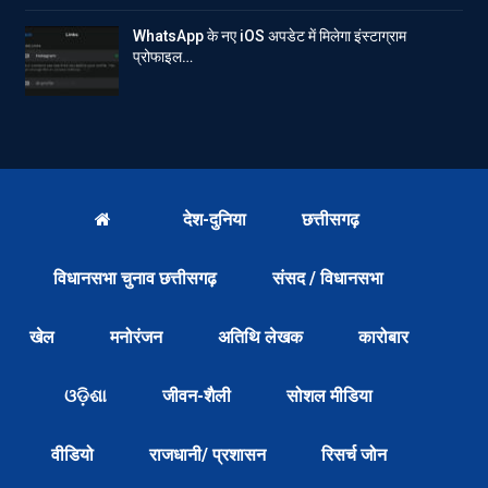
WhatsApp के नए iOS अपडेट में मिलेगा इंस्टाग्राम
प्रोफाइल…
देश-दुनिया
छत्तीसगढ़
विधानसभा चुनाव छत्तीसगढ़
संसद / विधानसभा
खेल
मनोरंजन
अतिथि लेखक
कारोबार
ଓଡ଼ିଶା
जीवन-शैली
सोशल मीडिया
वीडियो
राजधानी/ प्रशासन
रिसर्च जोन