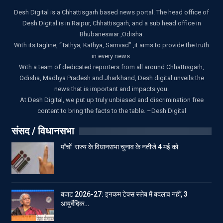
Desh Digital is a Chhattisgarh based news portal. The head office of
Desh Digital is in Raipur, Chhattisgarh, and a sub head office in
Bhubaneswar ,Odisha.
With its tagline, “Tathya, Kathya, Samvad” ,it aims to provide the truth
in every news.
With a team of dedicated reporters from all around Chhattisgarh,
Odisha, Madhya Pradesh and Jharkhand, Desh digital unveils the
news that is important and impacts you.
At Desh Digital, we put up truly unbiased and discrimination free
content to bring the facts to the table. –Desh Digital
संसद / विधानसभा
पाँचों राज्य के विधानसभा चुनाव के नतीजे 4 मई को
बजट 2026-27: इनकम टेक्स स्लेब में बदलाव नहीं, 3
आयुर्वेदिक…