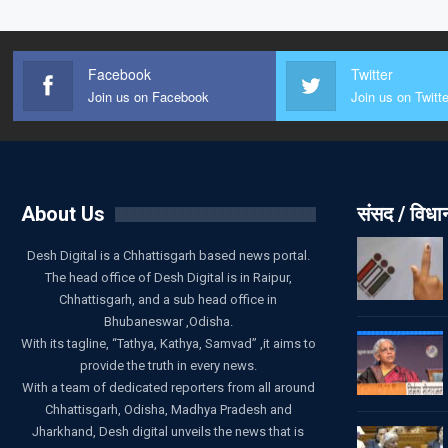
Facebook
Twitter
Join us on Facebook
Join us on Twitte
About Us
संसद / विध
Desh Digital is a Chhattisgarh based news portal.
The head office of Desh Digital is in Raipur,
Chhattisgarh, and a sub head office in
Bhubaneswar ,Odisha.
With its tagline, “Tathya, Kathya, Samvad” ,it aims to
provide the truth in every news.
With a team of dedicated reporters from all around
Chhattisgarh, Odisha, Madhya Pradesh and
Jharkhand, Desh digital unveils the news that is