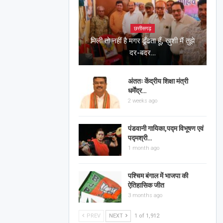
छत्तीसगढ़
मिली तो नहीं है मगर ढूँढता हूँ, ख़ुशी मैं तुझे
दर-बदर…
अंततः केंद्रीय शिक्षा मंत्री
धर्मेंद्र…
2 weeks ago
पंडवानी गायिका,पद्म विभूषण एवं
पद्मश्री…
1 month ago
पश्चिम बंगाल में भाजपा की
ऐतिहासिक जीत
3 months ago
PREV
NEXT
1 of 1,912