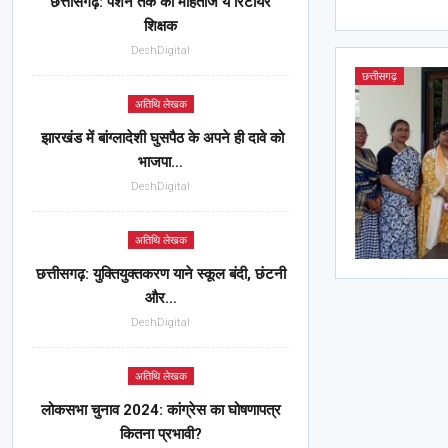
छत्तीसगढ़: पेंशन तक को मोहताज ये रिटायर
शिक्षक
DeshDigital
छत्तीसगढ़
अतिथि लेखक
झारखंड में बांग्लादेशी घुसपैठ के अपने ही दावे को
भाजपा…
DeshDigital
अतिथि लेखक
छत्तीसगढ़: युक्तियुक्तकरण याने स्कूल बंदी, छंटनी
और…
DeshDigital
अतिथि लेखक
लोकसभा चुनाव 2024: कांग्रेस का घोषणापत्र
कितना प्रभावी?