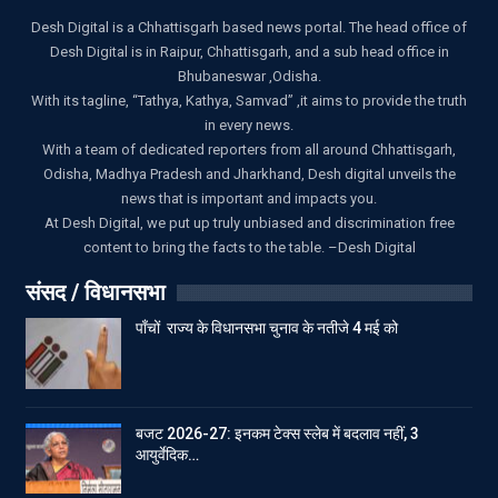
Desh Digital is a Chhattisgarh based news portal. The head office of
Desh Digital is in Raipur, Chhattisgarh, and a sub head office in
Bhubaneswar ,Odisha.
With its tagline, “Tathya, Kathya, Samvad” ,it aims to provide the truth
in every news.
With a team of dedicated reporters from all around Chhattisgarh,
Odisha, Madhya Pradesh and Jharkhand, Desh digital unveils the
news that is important and impacts you.
At Desh Digital, we put up truly unbiased and discrimination free
content to bring the facts to the table. –Desh Digital
संसद / विधानसभा
पाँचों राज्य के विधानसभा चुनाव के नतीजे 4 मई को
बजट 2026-27: इनकम टेक्स स्लेब में बदलाव नहीं, 3
आयुर्वेदिक…