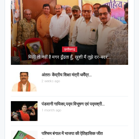
छत्तीसगढ़
मिली तो नहीं है मगर ढूँढता हूँ, ख़ुशी मैं तुझे दर-बदर…
अंततः केंद्रीय शिक्षा मंत्री धर्मेंद्र…
2 weeks ago
पंडवानी गायिका,पद्म विभूषण एवं पद्मश्री…
1 month ago
पश्चिम बंगाल में भाजपा की ऐतिहासिक जीत