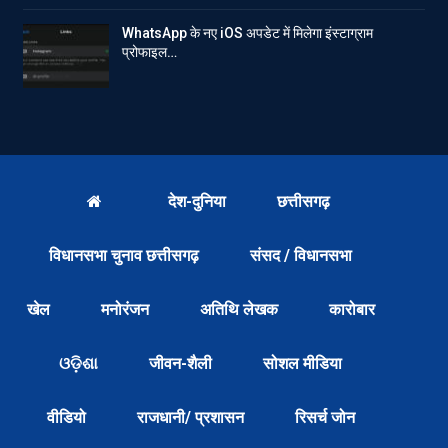
WhatsApp के नए iOS अपडेट में मिलेगा इंस्टाग्राम
प्रोफाइल…
देश-दुनिया
छत्तीसगढ़
विधानसभा चुनाव छत्तीसगढ़
संसद / विधानसभा
खेल
मनोरंजन
अतिथि लेखक
कारोबार
ଓଡ଼ିଶା
जीवन-शैली
सोशल मीडिया
वीडियो
राजधानी/ प्रशासन
रिसर्च जोन