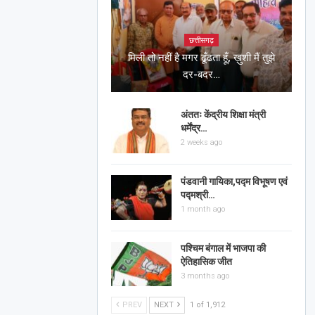
छत्तीसगढ़
मिली तो नहीं है मगर ढूँढता हूँ, ख़ुशी मैं तुझे
दर-बदर…
अंततः केंद्रीय शिक्षा मंत्री
धर्मेंद्र…
2 weeks ago
पंडवानी गायिका,पद्म विभूषण एवं
पद्मश्री…
1 month ago
पश्चिम बंगाल में भाजपा की
ऐतिहासिक जीत
3 months ago
PREV
NEXT
1 of 1,912