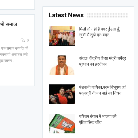
Latest News
 तभी समाज
मिली तो नहीं है मगर ढूँढता हूँ,
ख़ुशी मैं तुझे दर-बदर…
0
तभी एक समाज उन्नति की
व्यवसायी असफल क्यों
अंततः केंद्रीय शिक्षा मंत्री धर्मेंद्र
रमुख कारण…
प्रधान का इस्तीफा
पंडवानी गायिका,पद्म विभूषण एवं
पद्मश्री तीजन बाई का निधन
पश्चिम बंगाल में भाजपा की
ऐतिहासिक जीत