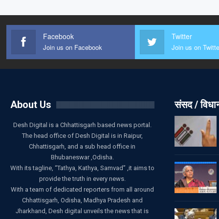
Facebook
Twitter
Join us on Facebook
Join us on Twitte
About Us
संसद / विध
Desh Digital is a Chhattisgarh based news portal.
The head office of Desh Digital is in Raipur,
Chhattisgarh, and a sub head office in
Bhubaneswar ,Odisha.
With its tagline, “Tathya, Kathya, Samvad” ,it aims to
provide the truth in every news.
With a team of dedicated reporters from all around
Chhattisgarh, Odisha, Madhya Pradesh and
Jharkhand, Desh digital unveils the news that is