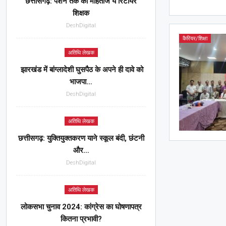
छत्तीसगढ़: पेंशन तक को मोहताज ये रिटायर
शिक्षक
DeshDigital
कैरियर/शिक्षा
अतिथि लेखक
झारखंड में बांग्लादेशी घुसपैठ के अपने ही दावे को
भाजपा…
DeshDigital
अतिथि लेखक
छत्तीसगढ़: युक्तियुक्तकरण याने स्कूल बंदी, छंटनी
और…
DeshDigital
अतिथि लेखक
लोकसभा चुनाव 2024: कांग्रेस का घोषणापत्र
कितना प्रभावी?