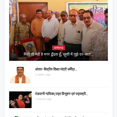
छत्तीसगढ़
मिली तो नहीं है मगर ढूँढता हूँ, ख़ुशी मैं तुझे दर-बदर…
अंततः केंद्रीय शिक्षा मंत्री धर्मेंद्र…
2 weeks ago
पंडवानी गायिका,पद्म विभूषण एवं पद्मश्री…
1 month ago