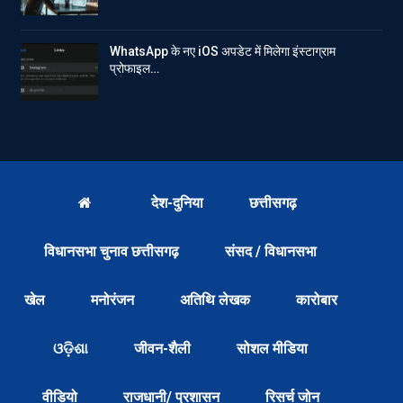
WhatsApp के नए iOS अपडेट में मिलेगा इंस्टाग्राम
प्रोफाइल…
देश-दुनिया
छत्तीसगढ़
विधानसभा चुनाव छत्तीसगढ़
संसद / विधानसभा
खेल
मनोरंजन
अतिथि लेखक
कारोबार
ଓଡ଼ିଶା
जीवन-शैली
सोशल मीडिया
वीडियो
राजधानी/ प्रशासन
रिसर्च जोन