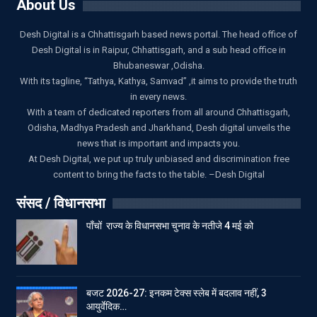
About Us
Desh Digital is a Chhattisgarh based news portal. The head office of
Desh Digital is in Raipur, Chhattisgarh, and a sub head office in
Bhubaneswar ,Odisha.
With its tagline, “Tathya, Kathya, Samvad” ,it aims to provide the truth
in every news.
With a team of dedicated reporters from all around Chhattisgarh,
Odisha, Madhya Pradesh and Jharkhand, Desh digital unveils the
news that is important and impacts you.
At Desh Digital, we put up truly unbiased and discrimination free
content to bring the facts to the table. –Desh Digital
संसद / विधानसभा
पाँचों राज्य के विधानसभा चुनाव के नतीजे 4 मई को
बजट 2026-27: इनकम टेक्स स्लेब में बदलाव नहीं, 3
आयुर्वेदिक…