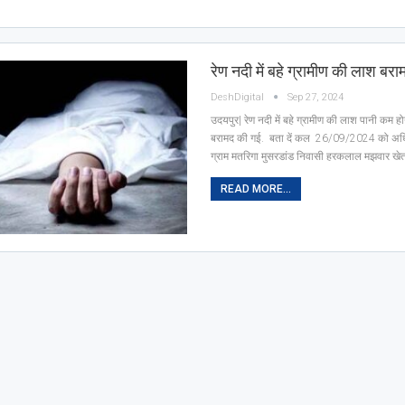
रेण नदी में बहे ग्रामीण की लाश ब
DeshDigital
Sep 27, 2024
उदयपुर| रेण नदी में बहे ग्रामीण की लाश पानी कम हो
बरामद की गई. बता दें कल 26/09/2024 को अध
ग्राम मतरिगा मुसरडांड निवासी हरकलाल मझवार खेत
READ MORE...