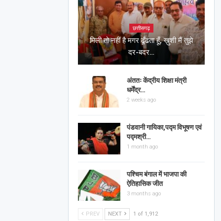
छत्तीसगढ़
मिली तो नहीं है मगर ढूँढता हूँ, ख़ुशी मैं तुझे
दर-बदर…
अंततः केंद्रीय शिक्षा मंत्री
धर्मेंद्र…
2 weeks ago
पंडवानी गायिका,पद्म विभूषण एवं
पद्मश्री…
1 month ago
पश्चिम बंगाल में भाजपा की
ऐतिहासिक जीत
3 months ago
PREV
NEXT
1 of 1,912