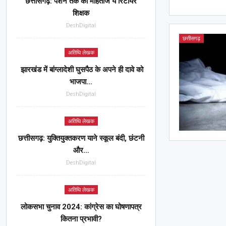
छत्तीसगढ़: पेंशन तक को मोहताज ये रिटायर
शिक्षक
DeshDigital
छत्तीसगढ़
अतिथि लेखक
झारखंड में बांग्लादेशी घुसपैठ के अपने ही दावे को
भाजपा…
DeshDigital
अतिथि लेखक
छत्तीसगढ़: युक्तियुक्तकरण याने स्कूल बंदी, छंटनी
और…
DeshDigital
अतिथि लेखक
लोकसभा चुनाव 2024: कांग्रेस का घोषणापत्र
कितना प्रभावी?