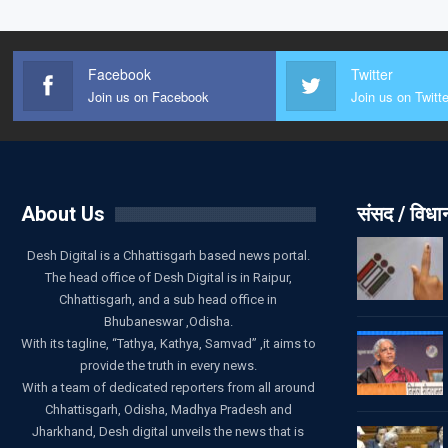
Facebook
Twitter
Join us on Facebook
Join us on Twitte
About Us
संसद / विध
Desh Digital is a Chhattisgarh based news portal.
The head office of Desh Digital is in Raipur,
Chhattisgarh, and a sub head office in
Bhubaneswar ,Odisha.
With its tagline, “Tathya, Kathya, Samvad” ,it aims to
provide the truth in every news.
With a team of dedicated reporters from all around
Chhattisgarh, Odisha, Madhya Pradesh and
Jharkhand, Desh digital unveils the news that is