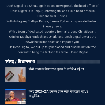
Desh Digital is a Chhattisgarh based news portal. The head office of
Desh Digital is in Raipur, Chhattisgarh, and a sub head office in
Bhubaneswar ,Odisha.
With its tagline, “Tathya, Kathya, Samvad” ,it aims to provide the truth
in every news.
With a team of dedicated reporters from all around Chhattisgarh,
Odisha, Madhya Pradesh and Jharkhand, Desh digital unveils the
news that is important and impacts you.
At Desh Digital, we put up truly unbiased and discrimination free
content to bring the facts to the table. –Desh Digital
संसद / विधानसभा
पाँचों राज्य के विधानसभा चुनाव के नतीजे 4 मई को
बजट 2026-27: इनकम टेक्स स्लेब में बदलाव नहीं, 3
आयुर्वेदिक…