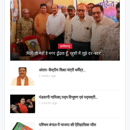
छत्तीसगढ़
मिली तो नहीं है मगर ढूँढता हूँ, ख़ुशी मैं तुझे दर-बदर…
अंततः केंद्रीय शिक्षा मंत्री धर्मेंद्र…
2 weeks ago
पंडवानी गायिका,पद्म विभूषण एवं पद्मश्री…
1 month ago
पश्चिम बंगाल में भाजपा की ऐतिहासिक जीत