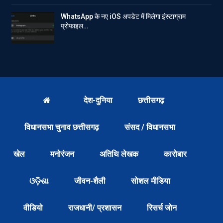
WhatsApp के नए iOS अपडेट में मिलेगा इंस्टाग्राम
प्रोफाइल…
देश-दुनिया
छत्तीसगढ़
विधानसभा चुनाव छत्तीसगढ़
संसद / विधानसभा
खेल
मनोरंजन
अतिथि लेखक
कारोबार
ଓଡ଼ିଶା
जीवन-शैली
सोशल मीडिया
वीडियो
राजधानी/ प्रशासन
रिसर्च जोन