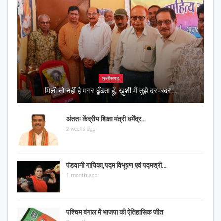
छत्तीसगढ़
मिली तो नहीं है मगर ढूँढता हूँ, ख़ुशी मैं तुझे दर-बदर…
अंततः केंद्रीय शिक्षा मंत्री धर्मेंद्र…
2 weeks ago
पंडवानी गायिका,पद्म विभूषण एवं पद्मश्री…
1 month ago
पश्चिम बंगाल में भाजपा की ऐतिहासिक जीत