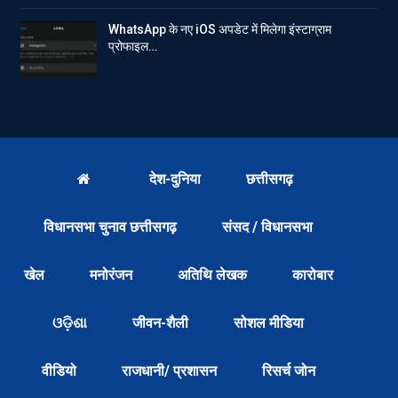
WhatsApp के नए iOS अपडेट में मिलेगा इंस्टाग्राम
प्रोफाइल…
देश-दुनिया
छत्तीसगढ़
विधानसभा चुनाव छत्तीसगढ़
संसद / विधानसभा
खेल
मनोरंजन
अतिथि लेखक
कारोबार
ଓଡ଼ିଶା
जीवन-शैली
सोशल मीडिया
वीडियो
राजधानी/ प्रशासन
रिसर्च जोन