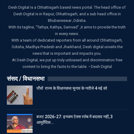
Desh Digital is a Chhattisgarh based news portal. The head office of
Desh Digital is in Raipur, Chhattisgarh, and a sub head office in
Bhubaneswar ,Odisha.
With its tagline, “Tathya, Kathya, Samvad” ,it aims to provide the truth
in every news.
With a team of dedicated reporters from all around Chhattisgarh,
Odisha, Madhya Pradesh and Jharkhand, Desh digital unveils the
news that is important and impacts you.
At Desh Digital, we put up truly unbiased and discrimination free
content to bring the facts to the table. –Desh Digital
संसद / विधानसभा
पाँचों राज्य के विधानसभा चुनाव के नतीजे 4 मई को
बजट 2026-27: इनकम टेक्स स्लेब में बदलाव नहीं, 3
आयुर्वेदिक…