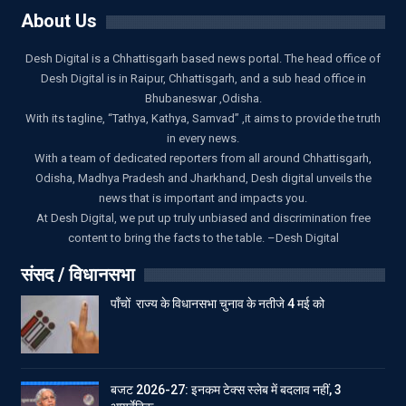
About Us
Desh Digital is a Chhattisgarh based news portal. The head office of
Desh Digital is in Raipur, Chhattisgarh, and a sub head office in
Bhubaneswar ,Odisha.
With its tagline, “Tathya, Kathya, Samvad” ,it aims to provide the truth
in every news.
With a team of dedicated reporters from all around Chhattisgarh,
Odisha, Madhya Pradesh and Jharkhand, Desh digital unveils the
news that is important and impacts you.
At Desh Digital, we put up truly unbiased and discrimination free
content to bring the facts to the table. –Desh Digital
संसद / विधानसभा
पाँचों राज्य के विधानसभा चुनाव के नतीजे 4 मई को
बजट 2026-27: इनकम टेक्स स्लेब में बदलाव नहीं, 3