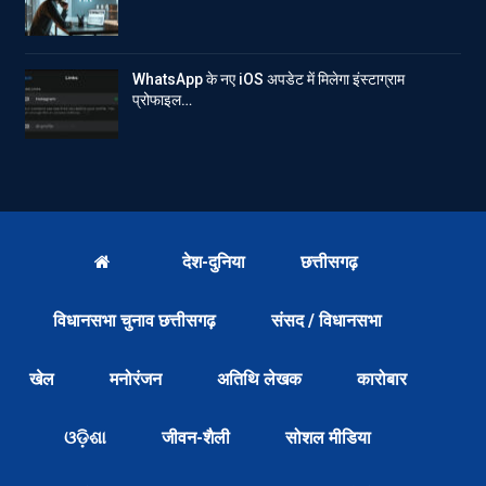
WhatsApp के नए iOS अपडेट में मिलेगा इंस्टाग्राम
प्रोफाइल…
देश-दुनिया
छत्तीसगढ़
विधानसभा चुनाव छत्तीसगढ़
संसद / विधानसभा
खेल
मनोरंजन
अतिथि लेखक
कारोबार
ଓଡ଼ିଶା
जीवन-शैली
सोशल मीडिया