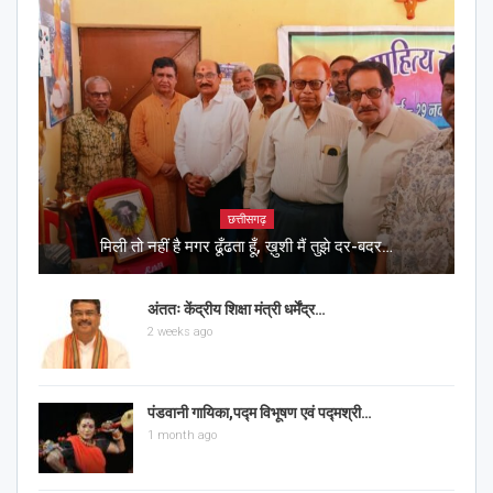
छत्तीसगढ़
मिली तो नहीं है मगर ढूँढता हूँ, ख़ुशी मैं तुझे दर-बदर…
अंततः केंद्रीय शिक्षा मंत्री धर्मेंद्र…
2 weeks ago
पंडवानी गायिका,पद्म विभूषण एवं पद्मश्री…
1 month ago