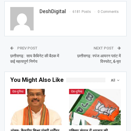
DeshDigital
6181 Posts
0 Comments
PREV POST
NEXT POST
छत्तीसगढ़: साय कैबिनेट की बैठक में
छत्तीसगढ़: स्पंज आयरन प्लांट में
कई महत्वपूर्ण निर्णय
विस्फोट, 6 मृत
You Might Also Like
All
देश-दुनिया
देश-दुनिया
अंततः केंद्रीय शिक्षा मंत्री धर्मेंद्र
पश्चिम बंगाल में भाजपा की