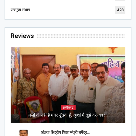
सरगुजा संभाग
423
Reviews
छत्तीसगढ़
मिली तो नहीं है मगर ढूँढता हूँ, ख़ुशी मैं तुझे दर-बदर…
अंततः केंद्रीय शिक्षा मंत्री धर्मेंद्र…