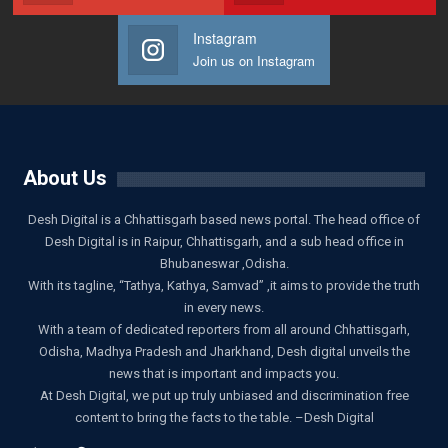
Instagram
Join us on Instagram
About Us
Desh Digital is a Chhattisgarh based news portal. The head office of
Desh Digital is in Raipur, Chhattisgarh, and a sub head office in
Bhubaneswar ,Odisha.
With its tagline, “Tathya, Kathya, Samvad” ,it aims to provide the truth
in every news.
With a team of dedicated reporters from all around Chhattisgarh,
Odisha, Madhya Pradesh and Jharkhand, Desh digital unveils the
news that is important and impacts you.
At Desh Digital, we put up truly unbiased and discrimination free
content to bring the facts to the table. –Desh Digital