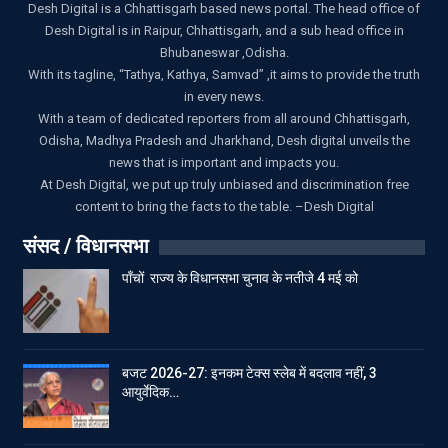
Desh Digital is a Chhattisgarh based news portal. The head office of
Desh Digital is in Raipur, Chhattisgarh, and a sub head office in
Bhubaneswar ,Odisha.
With its tagline, “Tathya, Kathya, Samvad” ,it aims to provide the truth
in every news.
With a team of dedicated reporters from all around Chhattisgarh,
Odisha, Madhya Pradesh and Jharkhand, Desh digital unveils the
news that is important and impacts you.
At Desh Digital, we put up truly unbiased and discrimination free
content to bring the facts to the table. –Desh Digital
संसद / विधानसभा
पाँचों राज्य के विधानसभा चुनाव के नतीजे 4 मई को
बजट 2026-27: इनकम टेक्स स्लेब में बदलाव नहीं, 3
आयुर्वेदिक…