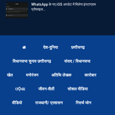
WhatsApp के नए iOS अपडेट में मिलेगा इंस्टाग्राम
प्रोफाइल…
देश-दुनिया
छत्तीसगढ़
विधानसभा चुनाव छत्तीसगढ़
संसद / विधानसभा
खेल
मनोरंजन
अतिथि लेखक
कारोबार
ଓଡ଼ିଶା
जीवन-शैली
सोशल मीडिया
वीडियो
राजधानी/ प्रशासन
रिसर्च जोन