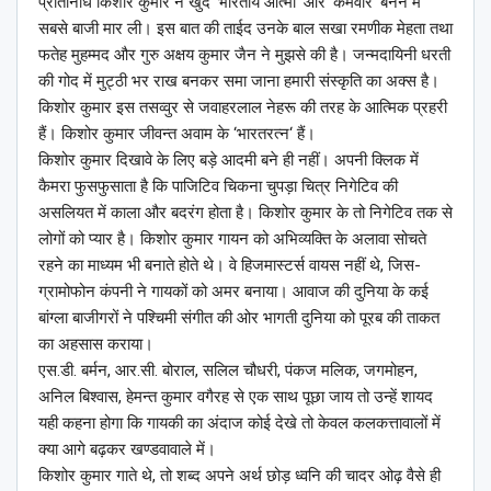
प्रतिनिधि किशोर कुमार ने खुद ‘भारतीय आत्मा‘ और ‘कर्मवीर‘ बनने में
सबसे बाजी मार ली। इस बात की ताईद उनके बाल सखा रमणीक मेहता तथा
फतेह मुहम्मद और गुरु अक्षय कुमार जैन ने मुझसे की है। जन्मदायिनी धरती
की गोद में मुट्ठी भर राख बनकर समा जाना हमारी संस्कृति का अक्स है।
किशोर कुमार इस तसव्वुर से जवाहरलाल नेहरू की तरह के आत्मिक प्रहरी
हैं। किशोर कुमार जीवन्त अवाम के ‘भारतरत्न‘ हैं।
किशोर कुमार दिखावे के लिए बड़े आदमी बने ही नहीं। अपनी क्लिक में
कैमरा फुसफुसाता है कि पाजिटिव चिकना चुपड़ा चित्र निगेटिव की
असलियत में काला और बदरंग होता है। किशोर कुमार के तो निगेटिव तक से
लोगों को प्यार है। किशोर कुमार गायन को अभिव्यक्ति के अलावा सोचते
रहने का माध्यम भी बनाते होते थे। वे हिजमास्टर्स वायस नहीं थे, जिस-
ग्रामोफोन कंपनी ने गायकों को अमर बनाया। आवाज की दुनिया के कई
बांग्ला बाजीगरों ने पश्चिमी संगीत की ओर भागती दुनिया को पूरब की ताकत
का अहसास कराया।
एस.डी. बर्मन, आर.सी. बोराल, सलिल चौधरी, पंकज मलिक, जगमोहन,
अनिल बिश्वास, हेमन्त कुमार वगैरह से एक साथ पूछा जाय तो उन्हें शायद
यही कहना होगा कि गायकी का अंदाज कोई देखे तो केवल कलकत्तावालों में
क्या आगे बढ़कर खण्डवावाले में।
किशोर कुमार गाते थे, तो शब्द अपने अर्थ छोड़ ध्वनि की चादर ओढ़ वैसे ही