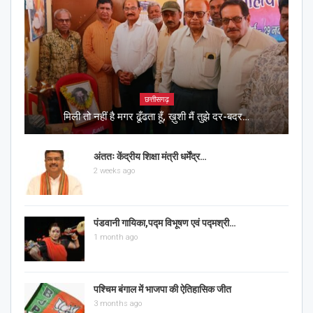
छत्तीसगढ़
मिली तो नहीं है मगर ढूँढता हूँ, ख़ुशी मैं तुझे दर-बदर…
अंततः केंद्रीय शिक्षा मंत्री धर्मेंद्र…
2 weeks ago
पंडवानी गायिका,पद्म विभूषण एवं पद्मश्री…
1 month ago
पश्चिम बंगाल में भाजपा की ऐतिहासिक जीत
3 months ago