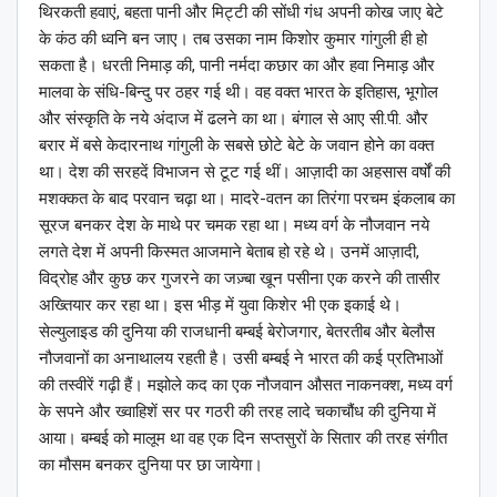
थिरकती हवाएं, बहता पानी और मिट्टी की सोंधी गंध अपनी कोख जाए बेटे
के कंठ की ध्वनि बन जाए। तब उसका नाम किशोर कुमार गांगुली ही हो
सकता है। धरती निमाड़ की, पानी नर्मदा कछार का और हवा निमाड़ और
मालवा के संधि-बिन्दु पर ठहर गई थी। वह वक्त भारत के इतिहास, भूगोल
और संस्कृति के नये अंदाज में ढलने का था। बंगाल से आए सी.पी. और
बरार में बसे केदारनाथ गांगुली के सबसे छोटे बेटे के जवान होने का वक्त
था। देश की सरहदें विभाजन से टूट गई थीं। आज़ादी का अहसास वर्षों की
मशक्कत के बाद परवान चढ़ा था। मादरे-वतन का तिरंगा परचम इंकलाब का
सूरज बनकर देश के माथे पर चमक रहा था। मध्य वर्ग के नौजवान नये
लगते देश में अपनी किस्मत आजमाने बेताब हो रहे थे। उनमें आज़ादी,
विद्रोह और कुछ कर गुजरने का जज़्बा खून पसीना एक करने की तासीर
अख्तियार कर रहा था। इस भीड़ में युवा किशेर भी एक इकाई थे।
सेल्युलाइड की दुनिया की राजधानी बम्बई बेरोजगार, बेतरतीब और बेलौस
नौजवानों का अनाथालय रहती है। उसी बम्बई ने भारत की कई प्रतिभाओं
की तस्वीरें गढ़ी हैं। मझोले कद का एक नौजवान औसत नाकनक्श, मध्य वर्ग
के सपने और ख्वाहिशें सर पर गठरी की तरह लादे चकाचौंध की दुनिया में
आया। बम्बई को मालूम था वह एक दिन सप्तसुरों के सितार की तरह संगीत
का मौसम बनकर दुनिया पर छा जायेगा।