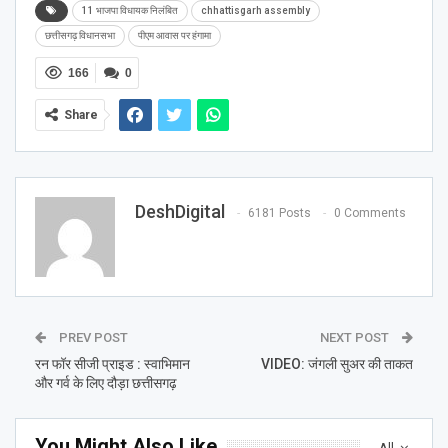
11 भाजपा विधायक निलंबित
chhattisgarh assembly
छत्तीसगढ़ विधानसभा
पीएम आवास पर हंगामा
166
0
Share
DeshDigital
6181 Posts
0 Comments
PREV POST
NEXT POST
रन फॉर सीजी प्राइड : स्वाभिमान
VIDEO: जंगली सुअर की ताकत
और गर्व के लिए दौड़ा छत्तीसगढ़
You Might Also Like
All