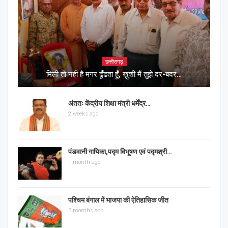
छत्तीसगढ़
मिली तो नहीं है मगर ढूँढता हूँ, ख़ुशी मैं तुझे दर-बदर…
अंततः केंद्रीय शिक्षा मंत्री धर्मेंद्र…
2 weeks ago
पंडवानी गायिका,पद्म विभूषण एवं पद्मश्री…
1 month ago
पश्चिम बंगाल में भाजपा की ऐतिहासिक जीत
3 months ago