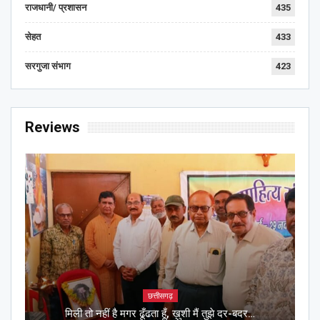
राजधानी/ प्रशासन
435
सेहत
433
सरगुजा संभाग
423
Reviews
छत्तीसगढ़
मिली तो नहीं है मगर ढूँढता हूँ, ख़ुशी मैं तुझे दर-बदर…