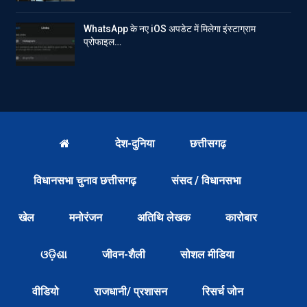
WhatsApp के नए iOS अपडेट में मिलेगा इंस्टाग्राम
प्रोफाइल…
देश-दुनिया
छत्तीसगढ़
विधानसभा चुनाव छत्तीसगढ़
संसद / विधानसभा
खेल
मनोरंजन
अतिथि लेखक
कारोबार
ଓଡ଼ିଶା
जीवन-शैली
सोशल मीडिया
वीडियो
राजधानी/ प्रशासन
रिसर्च जोन