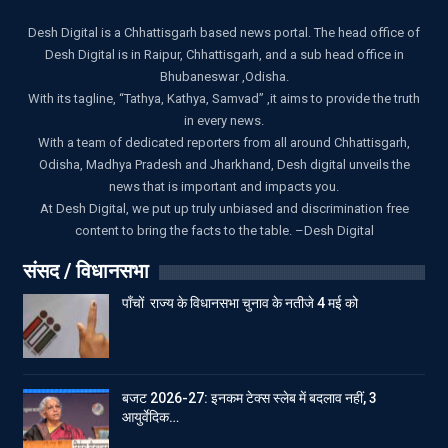
Desh Digital is a Chhattisgarh based news portal. The head office of
Desh Digital is in Raipur, Chhattisgarh, and a sub head office in
Bhubaneswar ,Odisha.
With its tagline, “Tathya, Kathya, Samvad” ,it aims to provide the truth
in every news.
With a team of dedicated reporters from all around Chhattisgarh,
Odisha, Madhya Pradesh and Jharkhand, Desh digital unveils the
news that is important and impacts you.
At Desh Digital, we put up truly unbiased and discrimination free
content to bring the facts to the table. –Desh Digital
संसद / विधानसभा
पाँचों राज्य के विधानसभा चुनाव के नतीजे 4 मई को
बजट 2026-27: इनकम टेक्स स्लेब में बदलाव नहीं, 3
आयुर्वेदिक…