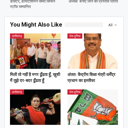
डाॅक्टर, डायटिशियन समेत किचन
अध्यक्ष बनाए जाने का प्रस्ताव पारित
स्टाॅफ सम्मानित
You Might Also Like
All
छत्तीसगढ़
देश-दुनिया
मिली तो नहीं है मगर ढूँढता हूँ, ख़ुशी
अंततः केंद्रीय शिक्षा मंत्री धर्मेंद्र
मैं तुझे दर-बदर ढूँढता हूँ
प्रधान का इस्तीफा
छत्तीसगढ़
देश-दुनिया