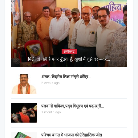
छत्तीसगढ़
मिली तो नहीं है मगर ढूँढता हूँ, ख़ुशी मैं तुझे दर-बदर…
अंततः केंद्रीय शिक्षा मंत्री धर्मेंद्र…
2 weeks ago
पंडवानी गायिका,पद्म विभूषण एवं पद्मश्री…
1 month ago
पश्चिम बंगाल में भाजपा की ऐतिहासिक जीत