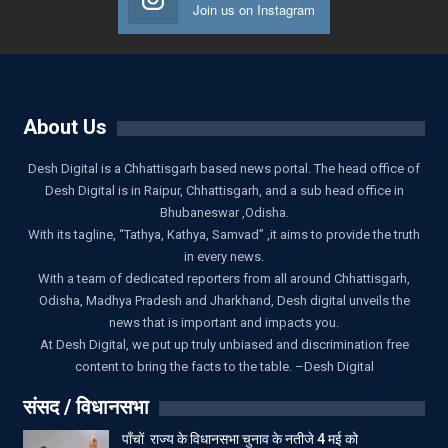
Join us on Instagram
About Us
Desh Digital is a Chhattisgarh based news portal. The head office of
Desh Digital is in Raipur, Chhattisgarh, and a sub head office in
Bhubaneswar ,Odisha.
With its tagline, “Tathya, Kathya, Samvad” ,it aims to provide the truth
in every news.
With a team of dedicated reporters from all around Chhattisgarh,
Odisha, Madhya Pradesh and Jharkhand, Desh digital unveils the
news that is important and impacts you.
At Desh Digital, we put up truly unbiased and discrimination free
content to bring the facts to the table. –Desh Digital
संसद / विधानसभा
पाँचों राज्य के विधानसभा चुनाव के नतीजे 4 मई को