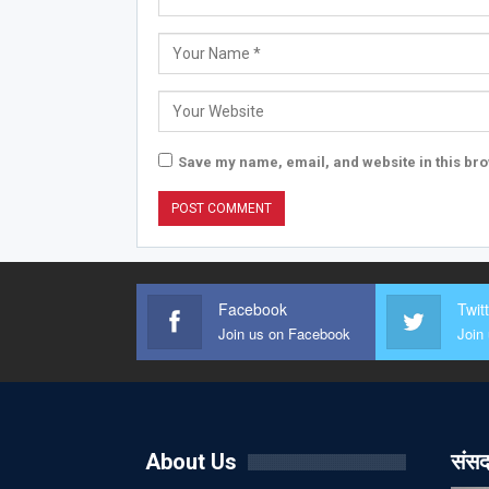
Save my name, email, and website in this bro
Facebook
Twit
Join us on Facebook
Join 
About Us
संसद