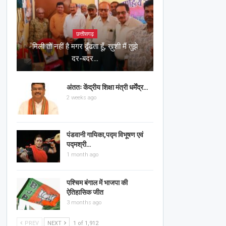
छत्तीसगढ़
मिली तो नहीं है मगर ढूँढता हूँ, ख़ुशी मैं तुझे
दर-बदर…
अंततः केंद्रीय शिक्षा मंत्री धर्मेंद्र…
2 weeks ago
पंडवानी गायिका,पद्म विभूषण एवं
पद्मश्री…
1 month ago
पश्चिम बंगाल में भाजपा की
ऐतिहासिक जीत
3 months ago
PREV
NEXT
1 of 1,912