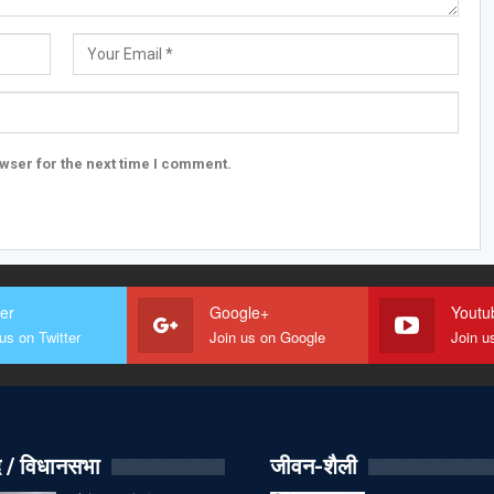
wser for the next time I comment.
ter
Google+
Youtu
us on Twitter
Join us on Google
Join u
 / विधानसभा
जीवन-शैली