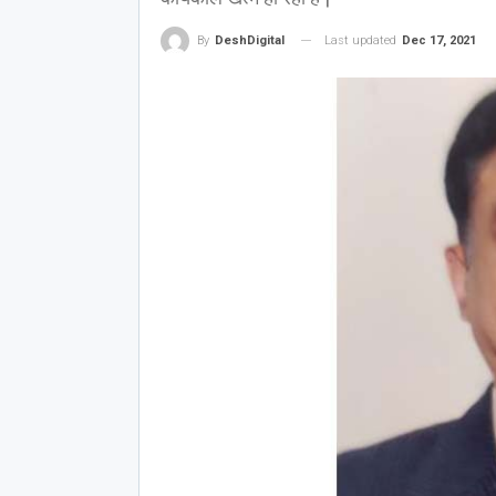
Last updated
Dec 17, 2021
By
DeshDigital