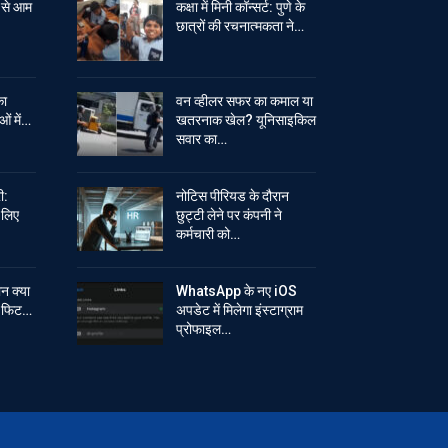
 से आम
कक्षा में मिनी कॉन्सर्ट: पुणे के
छात्रों की रचनात्मकता ने…
का
वन व्हीलर सफर का कमाल या
ओं में…
खतरनाक खेल? यूनिसाइकिल
सवार का…
ी:
नोटिस पीरियड के दौरान
े लिए
छुट्टी लेने पर कंपनी ने
कर्मचारी को…
ान क्या
WhatsApp के नए iOS
ें फिट…
अपडेट में मिलेगा इंस्टाग्राम
प्रोफाइल…