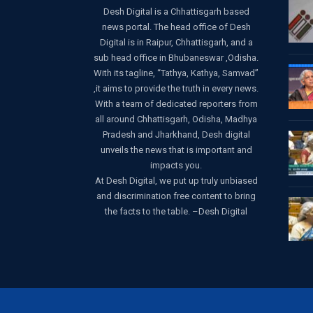
Desh Digital is a Chhattisgarh based
news portal. The head office of Desh
Digital is in Raipur, Chhattisgarh, and a
sub head office in Bhubaneswar ,Odisha.
With its tagline, “Tathya, Kathya, Samvad”
,it aims to provide the truth in every news.
With a team of dedicated reporters from
all around Chhattisgarh, Odisha, Madhya
Pradesh and Jharkhand, Desh digital
unveils the news that is important and
impacts you.
At Desh Digital, we put up truly unbiased
and discrimination free content to bring
the facts to the table. –Desh Digital