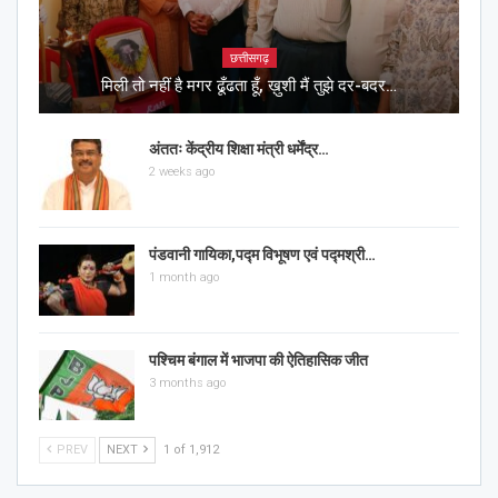
छत्तीसगढ़
मिली तो नहीं है मगर ढूँढता हूँ, ख़ुशी मैं तुझे दर-बदर…
अंततः केंद्रीय शिक्षा मंत्री धर्मेंद्र…
2 weeks ago
पंडवानी गायिका,पद्म विभूषण एवं पद्मश्री…
1 month ago
पश्चिम बंगाल में भाजपा की ऐतिहासिक जीत
3 months ago
PREV
NEXT
1 of 1,912