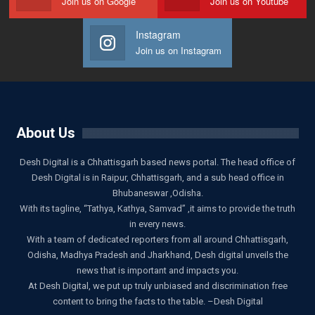
Join us on Google
Join us on Youtube
Instagram
Join us on Instagram
About Us
Desh Digital is a Chhattisgarh based news portal. The head office of
Desh Digital is in Raipur, Chhattisgarh, and a sub head office in
Bhubaneswar ,Odisha.
With its tagline, “Tathya, Kathya, Samvad” ,it aims to provide the truth
in every news.
With a team of dedicated reporters from all around Chhattisgarh,
Odisha, Madhya Pradesh and Jharkhand, Desh digital unveils the
news that is important and impacts you.
At Desh Digital, we put up truly unbiased and discrimination free
content to bring the facts to the table. –Desh Digital