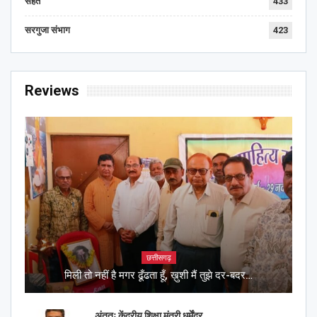
सेहत
433
सरगुजा संभाग
423
Reviews
छत्तीसगढ़
मिली तो नहीं है मगर ढूँढता हूँ, ख़ुशी मैं तुझे दर-बदर…
अंततः केंद्रीय शिक्षा मंत्री धर्मेंद्र…