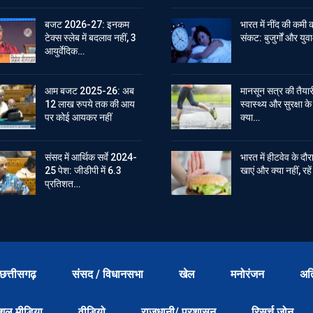
बजट 2026-27: इनकम
भारत में नींद की कमी 
टेक्स स्लेब में बदलाव नहीं, 3
संकट: बुजुर्गों और युवा
आयुर्वेदिक…
आम बजट 2025-26: अब
मानसून सत्र की तैयार
12 लाख रुपये तक की आय
स्वास्थ्य और सुरक्षा क
पर कोई आयकर नहीं
क्या…
संसद में आर्थिक सर्वे 2024-
भारत में हीटवेव के दौर
25 पेश: जीडीपी में 6.3
खाएं और क्या नहीं, रह
प्रतिशत…
छत्तीसगढ़
संसद / विधानसभा
खेल
मनोरंजन
अत
शल मीडिया
वीडियो
राजधानी/ प्रशासन
रिसर्च जोन