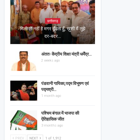
छत्तीसगढ़
मिली तो नहीं है मगर ढूँढता हूँ, ख़ुशी मैं तुझे
दर-बदर…
अंततः केंद्रीय शिक्षा मंत्री धर्मेंद्र…
2 weeks ago
पंडवानी गायिका,पद्म विभूषण एवं
पद्मश्री…
1 month ago
पश्चिम बंगाल में भाजपा की
ऐतिहासिक जीत
3 months ago
PREV
NEXT
1 of 1,912