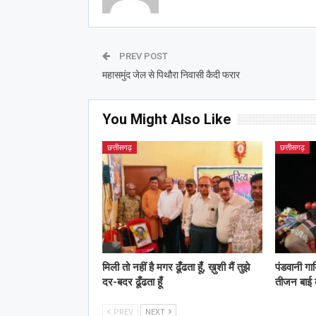
PREV POST
महासमुंद जेल से पिथौरा निवासी कैदी फरार
You Might Also Like
छत्तीसगढ़
छत्तीसगढ़
मिली तो नहीं है मगर ढूँढता हूँ, ख़ुशी मैं तुझे
पंडवानी गा
दर-बदर ढूँढता हूँ
तीजन बाई
PREV
NEXT