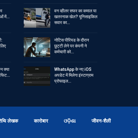
का
वन व्हीलर सफर का कमाल या
ओं में…
खतरनाक खेल? यूनिसाइकिल
सवार का…
ी:
नोटिस पीरियड के दौरान
े लिए
छुट्टी लेने पर कंपनी ने
कर्मचारी को…
ान क्या
WhatsApp के नए iOS
ें फिट…
अपडेट में मिलेगा इंस्टाग्राम
प्रोफाइल…
िथि लेखक
कारोबार
ଓଡ଼ିଶା
जीवन-शैली