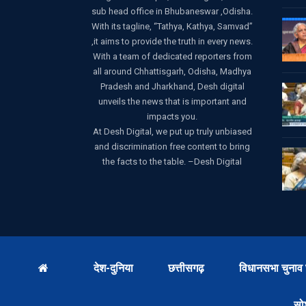
sub head office in Bhubaneswar ,Odisha.
With its tagline, “Tathya, Kathya, Samvad”
,it aims to provide the truth in every news.
With a team of dedicated reporters from
all around Chhattisgarh, Odisha, Madhya
Pradesh and Jharkhand, Desh digital
unveils the news that is important and
impacts you.
At Desh Digital, we put up truly unbiased
and discrimination free content to bring
the facts to the table. –Desh Digital
देश-दुनिया
छत्तीसगढ़
विधानसभा चुनाव 
सो