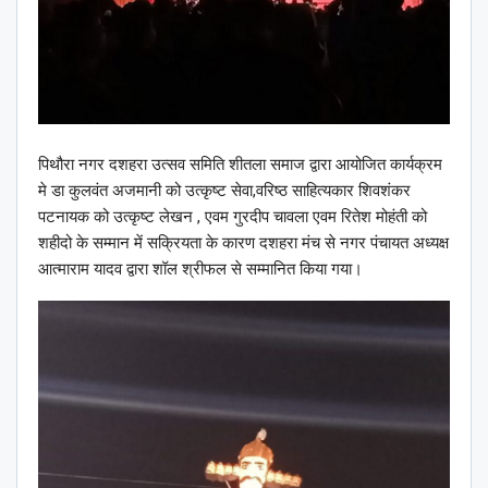
पिथौरा नगर दशहरा उत्सव समिति शीतला समाज द्वारा आयोजित कार्यक्रम
मे डा कुलवंत अजमानी को उत्कृष्ट सेवा,वरिष्ठ साहित्यकार शिवशंकर
पटनायक को उत्कृष्ट लेखन , एवम गुरदीप चावला एवम रितेश मोहंती को
शहीदो के सम्मान में सक्रियता के कारण दशहरा मंच से नगर पंचायत अध्यक्ष
आत्माराम यादव द्वारा शॉल श्रीफल से सम्मानित किया गया।