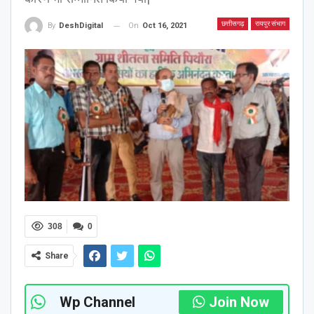
छत्तीसगढ़
रायपुर संभाग
On
Oct 16, 2021
By
DeshDigital
308
0
Share
Wp Channel
Join Now