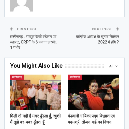
PREV POST
NEXT POST
छत्तीसगढ़ : रायपुर रेलवे स्टेशन पर
कांग्रेस अध्यक्ष के चुनाव सितंबर
ब्लास्ट, CRPF के 6 जवान ज़ख्मी,
2022 में होंगे ?
1 गंभीर
You Might Also Like
All
छत्तीसगढ़
छत्तीसगढ़
मिली तो नहीं है मगर ढूँढता हूँ, ख़ुशी
पंडवानी गायिका,पद्म विभूषण एवं
मैं तुझे दर-बदर ढूँढता हूँ
पद्मश्री तीजन बाई का निधन