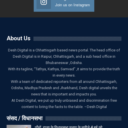
Join us on Instagram
About Us
Desh Digital is a Chhattisgarh based news portal. The head office of
Desh Digital is in Raipur, Chhattisgarh, and a sub head office in
Bhubaneswar ,Odisha.
With its tagline, “Tathya, Kathya, Samvad” ,it aims to provide the truth
in every news.
With a team of dedicated reporters from all around Chhattisgarh,
Odisha, Madhya Pradesh and Jharkhand, Desh digital unveils the
news that is important and impacts you.
At Desh Digital, we put up truly unbiased and discrimination free
content to bring the facts to the table. –Desh Digital
संसद / विधानसभा
पाँचों राज्य के विधानसभा चुनाव के नतीजे 4 मई को