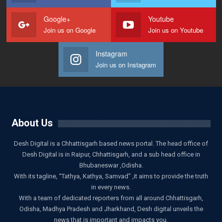
Google+
Youtube
Join us on Google
Join us on Youtube
Instagram
Join us on Instagram
About Us
Desh Digital is a Chhattisgarh based news portal. The head office of
Desh Digital is in Raipur, Chhattisgarh, and a sub head office in
Bhubaneswar ,Odisha.
With its tagline, “Tathya, Kathya, Samvad” ,it aims to provide the truth
in every news.
With a team of dedicated reporters from all around Chhattisgarh,
Odisha, Madhya Pradesh and Jharkhand, Desh digital unveils the
news that is important and impacts you.