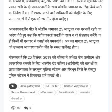
की स्थिति में, विजयवर्गीय, बसु और जोशी को 10,000 रुपये के मुचलके और
समान राशि के दो जमानतदारों के साथ अंतरिम जमानत पर रिहा किये जाने
का निर्देश दिया। गिरफ्तार करने वाले अधिकारी की संतुष्टि के लिए
जमानतदारों में से एक को स्थानीय होना चाहिए।
अवकाशकालीन पीठ ने अंतरिम जमानत 25 अक्टूबर तक प्रभावी रहने का
आदेश देते हुए कहा कि याचिकाकर्ता सबूतों के साथ न तो छेड़छाड़ करेंगे, न
ही किसी भी प्रकार से गवाहों को धमकाएंगे। अब यह मामला 25 अक्टूबर
को उपलब्ध अवकाशकालीन पीठ के समक्ष सूचीबद्ध होगा।
गौरतलब है कि 20 दिसंबर, 2019 को महिला ने कथित यौन उत्पीड़न और
आपराधिक धमकी के लिए भारतीय दंड संहिता (आईपीसी) की धाराओं के
तहत कोलकाता के सरसुना पुलिस स्टेशन और बीरभूम जिले के बोलपुर
पुलिस स्टेशन में शिकायत दर्ज कराई थी।
Anticipatory Bail
BJP leader
Kailash Vijayvargiya
Sexual Harassment
अग्रिम जमानत
कैलाश विजयवर्गीय
भाजपा नेता
यौन उत्पीड़न
90
0