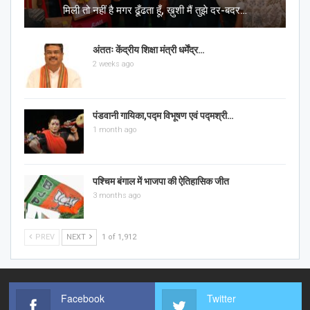
मिली तो नहीं है मगर ढूँढता हूँ, ख़ुशी मैं तुझे दर-बदर…
अंततः केंद्रीय शिक्षा मंत्री धर्मेंद्र…
2 weeks ago
पंडवानी गायिका,पद्म विभूषण एवं पद्मश्री…
1 month ago
पश्चिम बंगाल में भाजपा की ऐतिहासिक जीत
3 months ago
PREV
NEXT
1 of 1,912
Facebook
Twitter