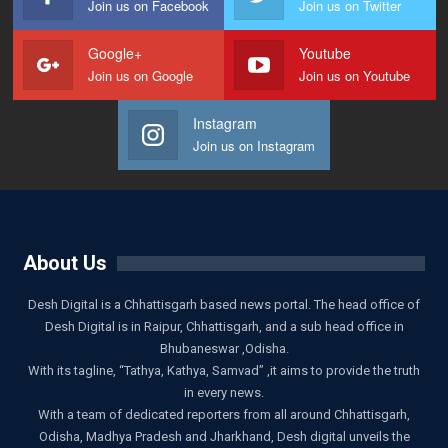
Join us on Facebook
Join us on Twitter
Google+
Youtube
Join us on Google
Join us on Youtube
Instagram
Join us on Instagram
About Us
Desh Digital is a Chhattisgarh based news portal. The head office of
Desh Digital is in Raipur, Chhattisgarh, and a sub head office in
Bhubaneswar ,Odisha.
With its tagline, “Tathya, Kathya, Samvad” ,it aims to provide the truth
in every news.
With a team of dedicated reporters from all around Chhattisgarh,
Odisha, Madhya Pradesh and Jharkhand, Desh digital unveils the