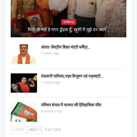
छत्तीसगढ़
मिली तो नहीं है मगर ढूँढता हूँ, ख़ुशी मैं तुझे दर-बदर…
अंततः केंद्रीय शिक्षा मंत्री धर्मेंद्र…
2 weeks ago
पंडवानी गायिका,पद्म विभूषण एवं पद्मश्री…
1 month ago
पश्चिम बंगाल में भाजपा की ऐतिहासिक जीत
3 months ago
PREV
NEXT
1 of 1,912