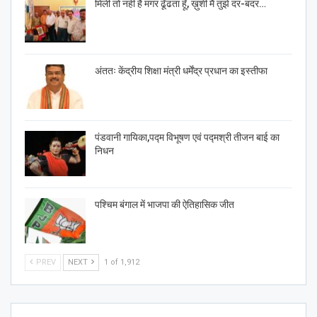
मिली तो नहीं है मगर ढूँढता हूँ, ख़ुशी मैं तुझे दर-बदर…
अंततः केंद्रीय शिक्षा मंत्री धर्मेंद्र प्रधान का इस्तीफा
पंडवानी गायिका,पद्म विभूषण एवं पद्मश्री तीजन बाई का
निधन
पश्चिम बंगाल में भाजपा की ऐतिहासिक जीत
PREV
NEXT
1 of 1,912