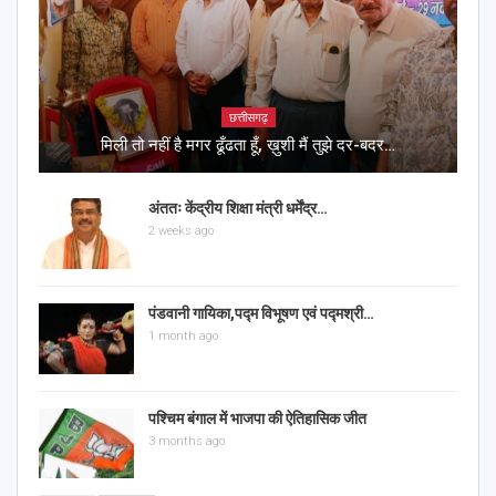
छत्तीसगढ़
मिली तो नहीं है मगर ढूँढता हूँ, ख़ुशी मैं तुझे दर-बदर…
अंततः केंद्रीय शिक्षा मंत्री धर्मेंद्र…
2 weeks ago
पंडवानी गायिका,पद्म विभूषण एवं पद्मश्री…
1 month ago
पश्चिम बंगाल में भाजपा की ऐतिहासिक जीत
3 months ago