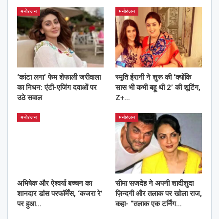
मनोरंजन
मनोरंजन
‘कांटा लगा’ फेम शेफाली जरीवाला
स्मृति ईरानी ने शुरू की ‘क्योंकि
का निधन: एंटी-एजिंग दवाओं पर
सास भी कभी बहू थी 2’ की शूटिंग,
उठे सवाल
Z+…
मनोरंजन
मनोरंजन
अभिषेक और ऐश्वर्या बच्चन का
सीमा सजदेह ने अपनी शादीशुदा
शानदार डांस परफॉर्मेंस, ‘कजरा रे’
ज़िन्दगी और तलाक पर खोला राज,
पर हुआ…
कहा- “तलाक एक टर्निंग…