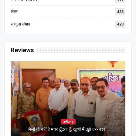
सेहत
433
सरगुजा संभाग
423
Reviews
छत्तीसगढ़
मिली तो नहीं है मगर ढूँढता हूँ, ख़ुशी मैं तुझे दर-बदर…