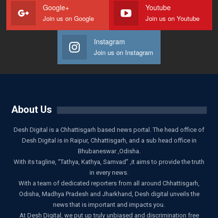
Google+
Youtube
Join us on Google
Join us on Youtube
Instagram
Join us on Instagram
About Us
Desh Digital is a Chhattisgarh based news portal. The head office of
Desh Digital is in Raipur, Chhattisgarh, and a sub head office in
Bhubaneswar ,Odisha.
With its tagline, “Tathya, Kathya, Samvad” ,it aims to provide the truth
in every news.
With a team of dedicated reporters from all around Chhattisgarh,
Odisha, Madhya Pradesh and Jharkhand, Desh digital unveils the
news that is important and impacts you.
At Desh Digital, we put up truly unbiased and discrimination free