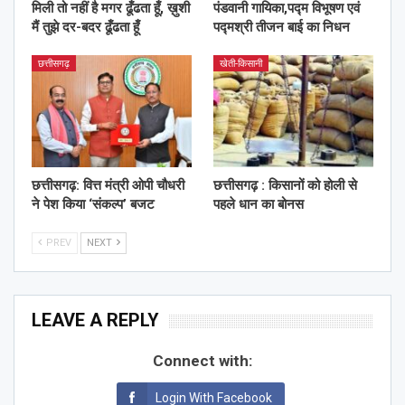
मिली तो नहीं है मगर ढूँढता हूँ, ख़ुशी
पंडवानी गायिका,पद्म विभूषण एवं
मैं तुझे दर-बदर ढूँढता हूँ
पद्मश्री तीजन बाई का निधन
छत्तीसगढ़
खेती-किसानी
छत्तीसगढ़: वित्त मंत्री ओपी चौधरी
छत्तीसगढ़ : किसानों को होली से
ने पेश किया ‘संकल्प’ बजट
पहले धान का बोनस
PREV
NEXT
LEAVE A REPLY
Connect with:
Login With Facebook