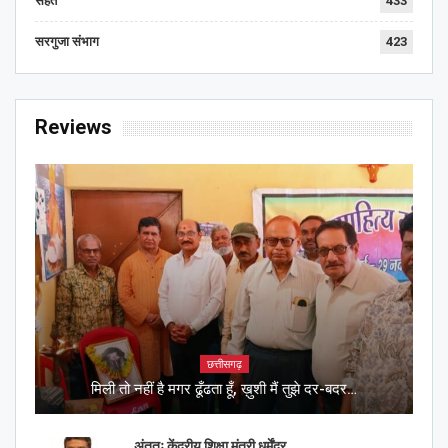
सेहत
433
सरगुजा संभाग
423
Reviews
छत्तीसगढ़
मिली तो नहीं है मगर ढूँढता हूँ, ख़ुशी मैं तुझे दर-बदर…
अंततः केंद्रीय शिक्षा मंत्री धर्मेंद्र…