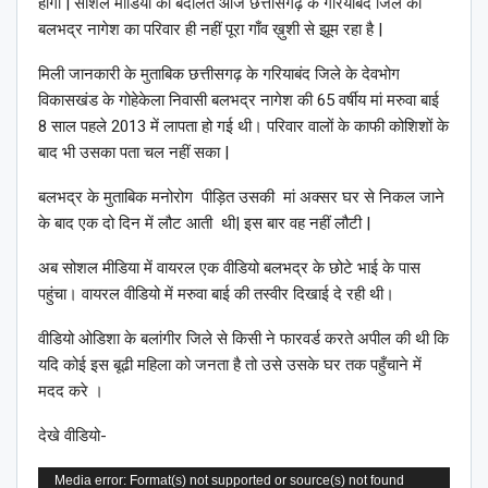
होगा | सोशल मीडिया की बदौलत आज छत्तीसगढ़ के गरियाबंद जिले का
बलभद्र नागेश का परिवार ही नहीं पूरा गाँव ख़ुशी से झूम रहा है |
मिली जानकारी के मुताबिक छत्तीसगढ़ के गरियाबंद जिले के देवभोग
विकासखंड के गोहेकेला निवासी बलभद्र नागेश की 65 वर्षीय मां मरुवा बाई
8 साल पहले 2013 में लापता हो गई थी। परिवार वालों के काफी कोशिशों के
बाद भी उसका पता चल नहीं सका |
बलभद्र के मुताबिक मनोरोग पीड़ित उसकी मां अक्सर घर से निकल जाने
के बाद एक दो दिन में लौट आती थी| इस बार वह नहीं लौटी |
अब सोशल मीडिया में वायरल एक वीडियो बलभद्र के छोटे भाई के पास
पहुंचा। वायरल वीडियो में मरुवा बाई की तस्वीर दिखाई दे रही थी।
वीडियो ओडिशा के बलांगीर जिले से किसी ने फारवर्ड करते अपील की थी कि
यदि कोई इस बूढी महिला को जनता है तो उसे उसके घर तक पहुँचाने में
मदद करे ।
देखे वीडियो-
Video
Media error: Format(s) not supported or source(s) not found