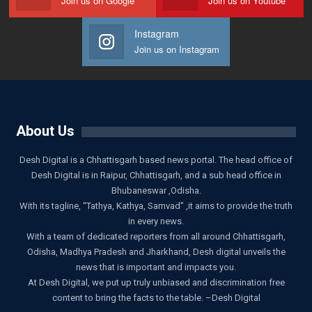
Join us on Google
Join us on Youtube
Instagram
Join us on Instagram
About Us
Desh Digital is a Chhattisgarh based news portal. The head office of
Desh Digital is in Raipur, Chhattisgarh, and a sub head office in
Bhubaneswar ,Odisha.
With its tagline, “Tathya, Kathya, Samvad” ,it aims to provide the truth
in every news.
With a team of dedicated reporters from all around Chhattisgarh,
Odisha, Madhya Pradesh and Jharkhand, Desh digital unveils the
news that is important and impacts you.
At Desh Digital, we put up truly unbiased and discrimination free
content to bring the facts to the table. –Desh Digital