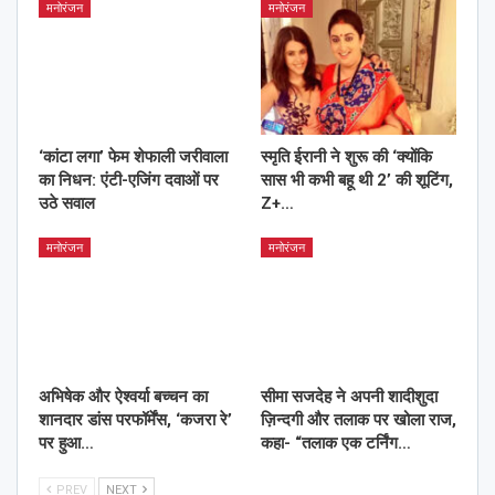
मनोरंजन
मनोरंजन
‘कांटा लगा’ फेम शेफाली जरीवाला
स्मृति ईरानी ने शुरू की ‘क्योंकि
का निधन: एंटी-एजिंग दवाओं पर
सास भी कभी बहू थी 2’ की शूटिंग,
उठे सवाल
Z+…
मनोरंजन
मनोरंजन
अभिषेक और ऐश्वर्या बच्चन का
सीमा सजदेह ने अपनी शादीशुदा
शानदार डांस परफॉर्मेंस, ‘कजरा रे’
ज़िन्दगी और तलाक पर खोला राज,
पर हुआ…
कहा- “तलाक एक टर्निंग…
PREV
NEXT