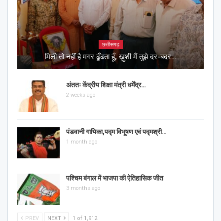
छत्तीसगढ़
मिली तो नहीं है मगर ढूँढता हूँ, ख़ुशी मैं तुझे दर-बदर…
अंततः केंद्रीय शिक्षा मंत्री धर्मेंद्र…
2 weeks ago
पंडवानी गायिका,पद्म विभूषण एवं पद्मश्री…
1 month ago
पश्चिम बंगाल में भाजपा की ऐतिहासिक जीत
3 months ago
PREV
NEXT
1 of 1,912