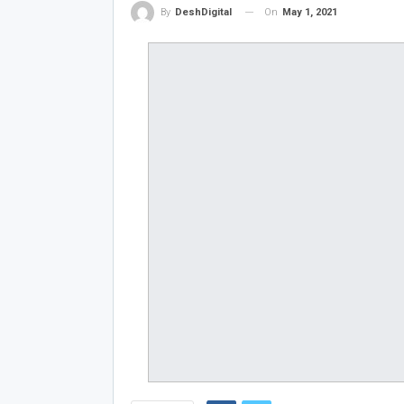
On
May 1, 2021
By
DeshDigital