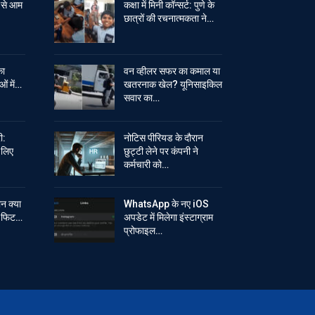
 से आम
कक्षा में मिनी कॉन्सर्ट: पुणे के
छात्रों की रचनात्मकता ने…
का
वन व्हीलर सफर का कमाल या
ओं में…
खतरनाक खेल? यूनिसाइकिल
सवार का…
ी:
नोटिस पीरियड के दौरान
े लिए
छुट्टी लेने पर कंपनी ने
कर्मचारी को…
ान क्या
WhatsApp के नए iOS
ें फिट…
अपडेट में मिलेगा इंस्टाग्राम
प्रोफाइल…