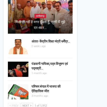
छत्तीसगढ़
मिली तो नहीं है मगर ढूँढता हूँ, ख़ुशी मैं तुझे
दर-बदर…
अंततः केंद्रीय शिक्षा मंत्री धर्मेंद्र…
2 weeks ago
पंडवानी गायिका,पद्म विभूषण एवं
पद्मश्री…
1 month ago
पश्चिम बंगाल में भाजपा की
ऐतिहासिक जीत
3 months ago
PREV
NEXT
1 of 1,912