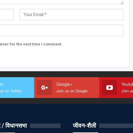
wser for the next time I comment.
ter
Google+
Youtu
us on Twitter
Join us on Google
Join u
 / विधानसभा
जीवन-शैली