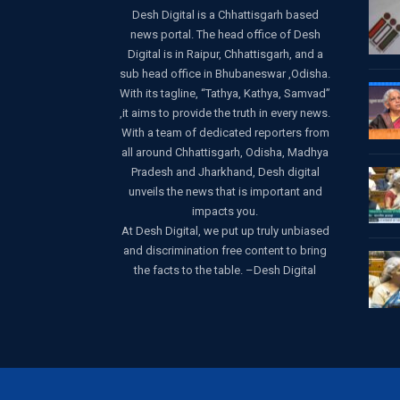
Desh Digital is a Chhattisgarh based
news portal. The head office of Desh
Digital is in Raipur, Chhattisgarh, and a
sub head office in Bhubaneswar ,Odisha.
With its tagline, “Tathya, Kathya, Samvad”
,it aims to provide the truth in every news.
With a team of dedicated reporters from
all around Chhattisgarh, Odisha, Madhya
Pradesh and Jharkhand, Desh digital
unveils the news that is important and
impacts you.
At Desh Digital, we put up truly unbiased
and discrimination free content to bring
the facts to the table. –Desh Digital