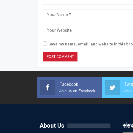
Save my name, email, and website in this bro
Facebook
Twit
Join us on Facebook
Join 
About Us
संसद