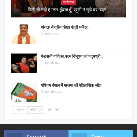
छत्तीसगढ़
मिली तो नहीं है मगर ढूँढता हूँ, ख़ुशी मैं तुझे दर-बदर…
अंततः केंद्रीय शिक्षा मंत्री धर्मेंद्र…
2 weeks ago
पंडवानी गायिका,पद्म विभूषण एवं पद्मश्री…
1 month ago
पश्चिम बंगाल में भाजपा की ऐतिहासिक जीत
3 months ago
PREV
NEXT
1 of 1,912
Facebook
Twitter