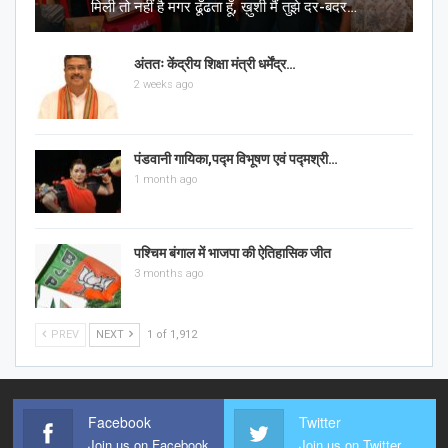
मिली तो नहीं है मगर ढूँढता हूँ, ख़ुशी मैं तुझे दर-बदर…
अंततः केंद्रीय शिक्षा मंत्री धर्मेंद्र…
2 weeks ago
पंडवानी गायिका,पद्म विभूषण एवं पद्मश्री…
1 month ago
पश्चिम बंगाल में भाजपा की ऐतिहासिक जीत
3 months ago
PREV
NEXT
1 of 1,912
Facebook
Twitter
Join us on Facebook
Join us on Twitter