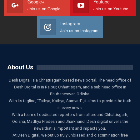
Google+
Youtube
Join us on Google
Join us on Youtube
Instagram
Join us on Instagram
About Us
Desh Digital is a Chhattisgarh based news portal. The head office of
Desh Digital is in Raipur, Chhattisgarh, and a sub head office in
Bhubaneswar ,Odisha.
With its tagline, “Tathya, Kathya, Samvad” ,it aims to provide the truth
in every news.
With a team of dedicated reporters from all around Chhattisgarh,
Odisha, Madhya Pradesh and Jharkhand, Desh digital unveils the
news that is important and impacts you.
At Desh Digital, we put up truly unbiased and discrimination free