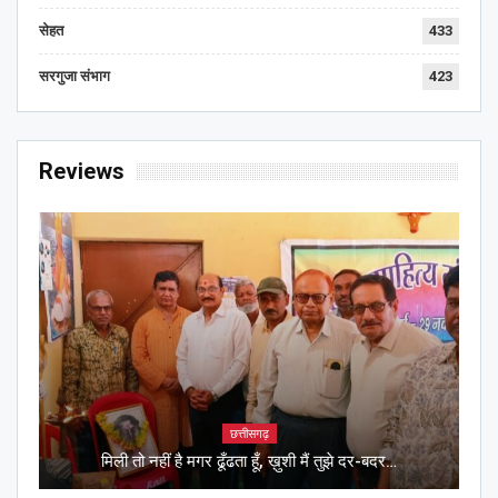
सेहत
433
सरगुजा संभाग
423
Reviews
छत्तीसगढ़
मिली तो नहीं है मगर ढूँढता हूँ, ख़ुशी मैं तुझे दर-बदर…